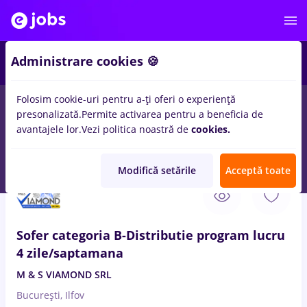
2
Administrare cookies 🍪
Folosim cookie-uri pentru a-ți oferi o experiență
presonalizată.
Permite activarea pentru a beneficia de
Salarii
Remote (de acasă)
București
Cluj-Napoc
avantajele lor.
Vezi politica noastră de
cookies.
233
locuri de munca
sector 1
in
Transport / Distributie
Modifică setările
Acceptă toate
10 Aug. 2026
Sofer categoria B-Distributie program lucru
4 zile/saptamana
M & S VIAMOND SRL
București, Ilfov