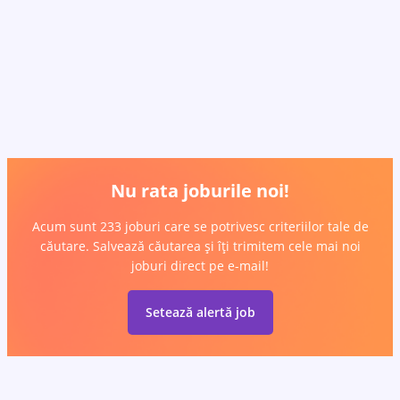
Nu rata joburile noi!
Acum sunt 233 joburi care se potrivesc criteriilor tale de
căutare. Salvează căutarea și îți trimitem cele mai noi
joburi direct pe e-mail!
Setează alertă job