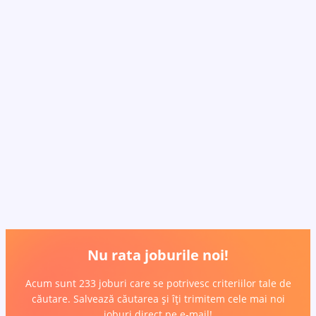
Nu rata joburile noi!
Acum sunt 233 joburi care se potrivesc criteriilor tale de
căutare. Salvează căutarea și îți trimitem cele mai noi
joburi direct pe e-mail!