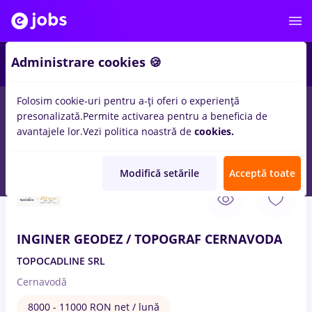
1
Administrare cookies 🍪
Folosim cookie-uri pentru a-ți oferi o experiență
presonalizată.
Permite activarea pentru a beneficia de
Salarii
Remote (de acasă)
București
Cluj-Napoc
avantajele lor.
Vezi politica noastră de
cookies.
12
locuri de munca
topograf
Modifică setările
Acceptă toate
8 Aug. 2026
INGINER GEODEZ / TOPOGRAF CERNAVODA
TOPOCADLINE SRL
Cernavodă
8000 - 11000 RON net / lună