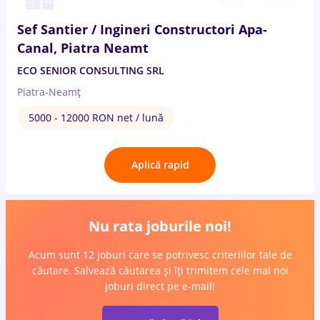
Sef Santier / Ingineri Constructori Apa-
Canal, Piatra Neamt
ECO SENIOR CONSULTING SRL
Piatra-Neamț
5000 - 12000 RON net / lună
Aplică rapid
Nu rata joburile noi!
Acum sunt 12 joburi care se potrivesc criteriilor tale de
căutare. Salvează căutarea și îți trimitem cele mai noi
joburi direct pe e-mail!