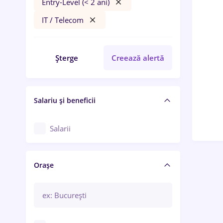
Entry-Level (< 2 ani)
IT / Telecom
Șterge
Creează alertă
Salariu și beneficii
Salarii
Orașe