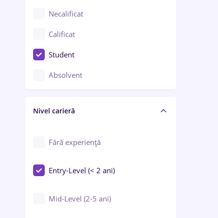
Chimie / Biochimie
Necalificat
Confecții / Design vestimentar
Calificat
Construcții / Instalații
Student
Controlul calității
Absolvent
Crewing / Casino / Entertainment
Nivel carieră
Educație / Training / Arte
Farmacie
Fără experiență
Entry-Level (< 2 ani)
Mid-Level (2-5 ani)