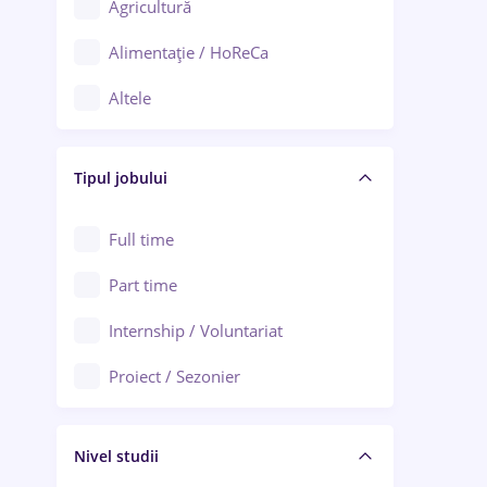
Agricultură
Ploiești
Alimentație / HoReCa
Adjud
Altele
Aiud
Arhitectură / Design interior
Alba Iulia
Tipul jobului
Asigurări
Alexandria
Au pair / Babysitter / Curățenie
Full time
Arad
Audit / Consultanță
Part time
Baia Mare
Auto / Echipamente
Internship / Voluntariat
Bârlad
Automatizări
Proiect / Sezonier
Bistrița (Bistrița-Năsăud)
Bănci
Nivel studii
Cercetare - dezvoltare