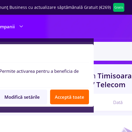
nunț Business cu actualizare săptămânală Gratuit (€269)
Gratis
ompanii
Permite activarea pentru a beneficia de
uri de munca
prime kapital
in
Timisoar
n
Transport / Distributie, IT / Telecom
Modifică setările
Acceptă toate
Relevanță
Dată