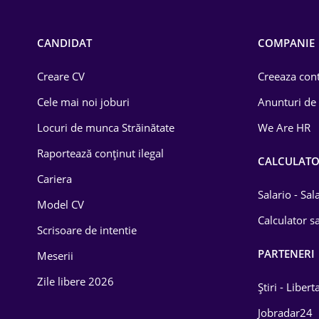
Call-center / BPO
Chimică
CANDIDAT
COMPANIE
Comerț / Retail
Creare CV
Creeaza cont
Construcții
Cele mai noi joburi
Anunturi de
Drept
Locuri de munca Străinătate
We Are HR
Educație / Training
Raportează conținut ilegal
CALCULAT
Cariera
Energetică
Salario - Sa
Model CV
Farma
Calculator sa
Scrisoare de intentie
Imobiliară
PARTENERI
Meserii
IT / Telecom
Zile libere 2026
Știri - Libert
Lemn / PVC
Jobradar24