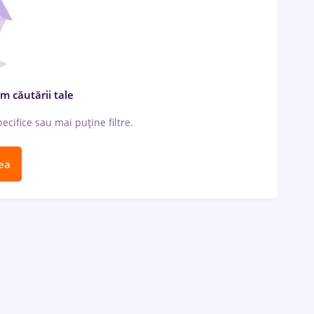
m căutării tale
cifice sau mai puține filtre.
ea