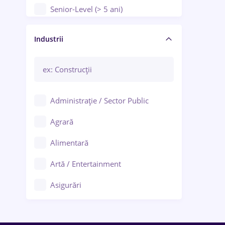
Senior-Level (> 5 ani)
Manager / Executiv
Industrii
Administrație / Sector Public
Agrară
Alimentară
Artă / Entertainment
Asigurări
Bănci / Servicii financiare