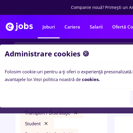
Companie nouă?
Primești un A
Joburi
Cariera
Salarii
Ofertă C
Administrare cookies 🍪
Folosim cookie-uri pentru a-ți oferi o experiență presonalizată.
0
loc
Filtre
avantajele lor.
Vezi politica noastră de
cookies.
ani)
i
prime kapital
Timișoara
Transport / Distribuție
Student