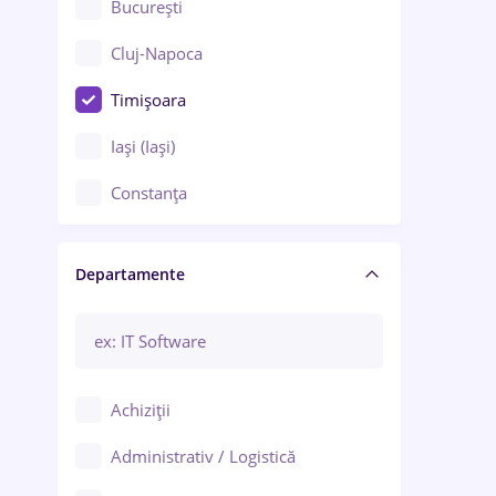
București
Cluj-Napoca
Timișoara
Iași (Iași)
Constanța
Craiova
Departamente
Brașov
Bacău
Brăila
Achiziții
Galați (Galați)
Administrativ / Logistică
Oradea