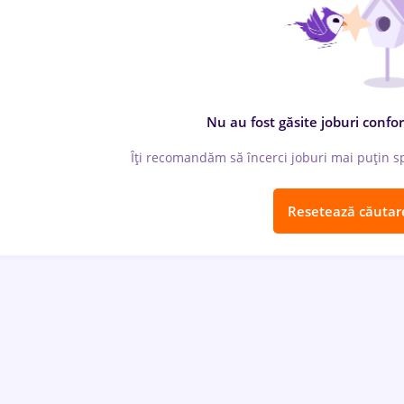
Nu au fost găsite joburi confor
Îți recomandăm să încerci joburi mai puțin spe
Resetează căutar