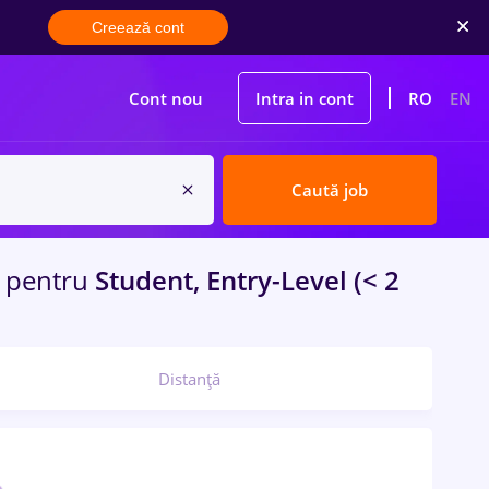
Creează cont
Cont nou
Intra in cont
RO
EN
Caută job
a
pentru
Student, Entry-Level (< 2
Distanță