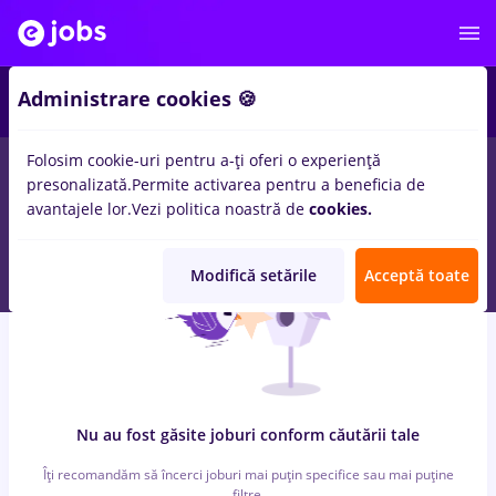
4
Administrare cookies 🍪
Folosim cookie-uri pentru a-ți oferi o experiență
0
locuri de munca
bucatar sef
in
Timisoara
pentru
Student
in
presonalizată.
Permite activarea pentru a beneficia de
Medicina / Sanatate
avantajele lor.
Vezi politica noastră de
cookies.
Modifică setările
Acceptă toate
Nu au fost găsite joburi conform căutării tale
Îți recomandăm să încerci joburi mai puțin specifice sau mai puține
filtre.