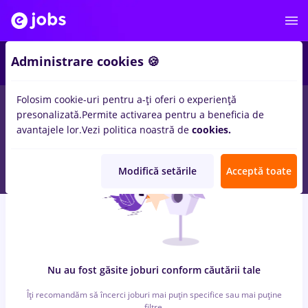
5
Administrare cookies 🍪
Folosim cookie-uri pentru a-ți oferi o experiență
0
locuri de munca
bucatar sef
in
Timisoara
pentru
Student
in
presonalizată.
Permite activarea pentru a beneficia de
Banci, Medicina / Sanatate
avantajele lor.
Vezi politica noastră de
cookies.
Modifică setările
Acceptă toate
Nu au fost găsite joburi conform căutării tale
Îți recomandăm să încerci joburi mai puțin specifice sau mai puține
filtre.