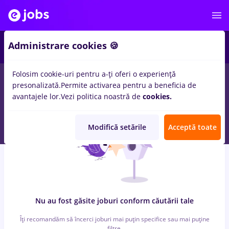
6
Administrare cookies 🍪
Folosim cookie-uri pentru a-ți oferi o experiență
0
locuri de munca
pull bear, Part time
in
Timisoara
pentru
presonalizată.
Permite activarea pentru a beneficia de
Student
in
Banci, Medicina / Sanatate
avantajele lor.
Vezi politica noastră de
cookies.
Modifică setările
Acceptă toate
Nu au fost găsite joburi conform căutării tale
Îți recomandăm să încerci joburi mai puțin specifice sau mai puține
filtre.