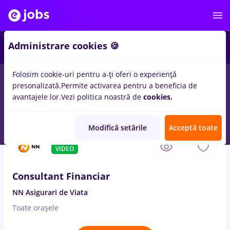
1
Administrare cookies 🍪
Folosim cookie-uri pentru a-ți oferi o experiență
presonalizată.
Permite activarea pentru a beneficia de
Salarii
Full time
Part time
Fără experiență
avantajele lor.
Vezi politica noastră de
cookies.
1298
locuri de munca
in
Suceava
Modifică setările
Acceptă toate
8 Aug. 2026
VIDEO
Consultant Financiar
NN Asigurari de Viata
Toate oraşele