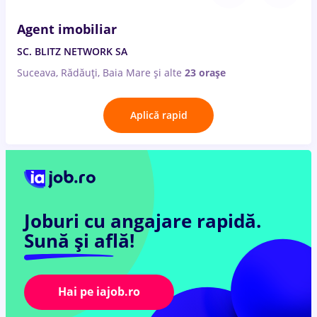
Agent imobiliar
SC. BLITZ NETWORK SA
Suceava, Rădăuți, Baia Mare
și alte
23 orașe
Aplică rapid
Joburi cu angajare rapidă.
Sună și află!
Hai pe iajob.ro