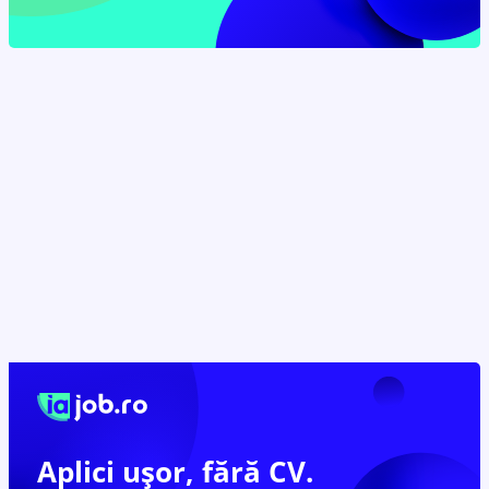
Aplici ușor,
fără CV.