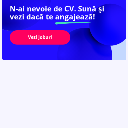
N-ai nevoie de CV. Sună și
vezi dacă te
angajează!
Vezi joburi