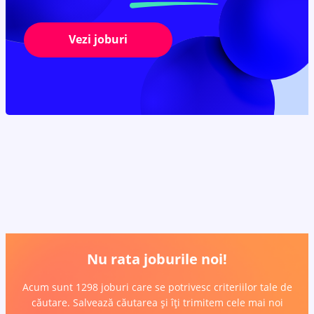
Vezi joburi
Nu rata joburile noi!
Acum sunt 1298 joburi care se potrivesc criteriilor tale de
căutare. Salvează căutarea și îți trimitem cele mai noi