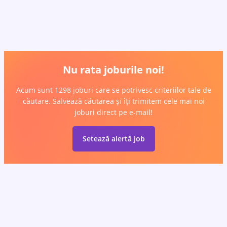
Nu rata joburile noi!
Acum sunt 1298 joburi care se potrivesc criteriilor tale de
căutare. Salvează căutarea și îți trimitem cele mai noi
joburi direct pe e-mail!
Setează alertă job