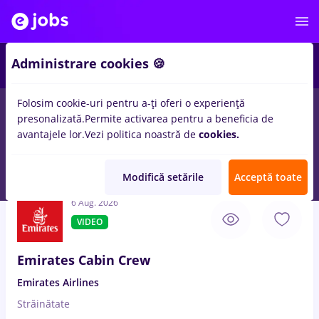
3
Administrare cookies 🍪
Folosim cookie-uri pentru a-ți oferi o experiență
presonalizată.
Permite activarea pentru a beneficia de
Salarii
Fără experiență
Entry-Level (< 2 ani)
Stu
avantajele lor.
Vezi politica noastră de
cookies.
129
locuri de munca
Full time
in
Strainatate
in
Relatii clienti /
Call center
Modifică setările
Acceptă toate
6 Aug. 2026
VIDEO
Emirates Cabin Crew
Emirates Airlines
Străinătate