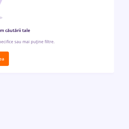
m căutării tale
cifice sau mai puține filtre.
ea