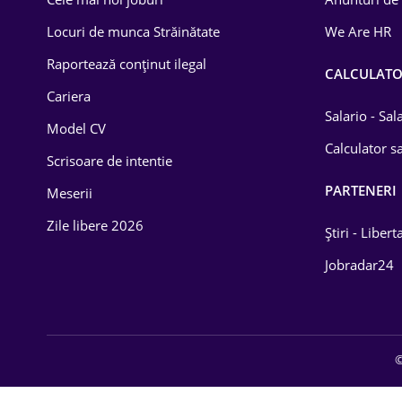
Drept
Locuri de munca Străinătate
We Are HR
Educație / Training
Raportează conținut ilegal
CALCULAT
Cariera
Energetică
Salario - Sa
Model CV
Farma
Calculator sa
Scrisoare de intentie
Imobiliară
PARTENERI
Meserii
IT / Telecom
Zile libere 2026
Știri - Libert
Lemn / PVC
Jobradar24
Mașini / Auto
Media / Internet
©
Medicină / Sănătate