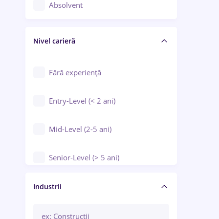
Controlul calității
Absolvent
Crewing / Casino / Entertainment
Nivel carieră
Educație / Training / Arte
Farmacie
Fără experiență
Entry-Level (< 2 ani)
Mid-Level (2-5 ani)
Senior-Level (> 5 ani)
Manager / Executiv
Industrii