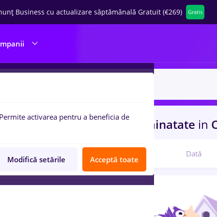
nunț Business cu actualizare săptămânală Gratuit (€269)
Gratis
ompanii
Permite activarea pentru a beneficia de
uri de munca
laborant
in
Strainatate
in
C
Relevanță
Dată
Modifică setările
Acceptă toate