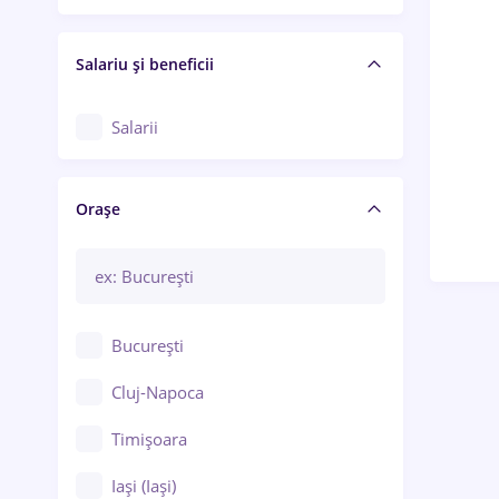
Salariu și beneficii
Salarii
Orașe
București
Cluj-Napoca
Timișoara
Iași (Iași)