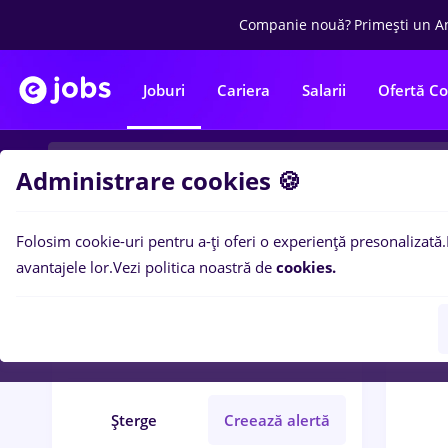
Companie nouă?
Primești un A
Joburi
Cariera
Salarii
Ofertă C
Administrare cookies 🍪
Folosim cookie-uri pentru a-ți oferi o experiență presonalizată.
0
loc
Filtre
avantajele lor.
Vezi politica noastră de
cookies.
laborant
Străinătate
Construcții / Instalații
Șterge
Creează alertă