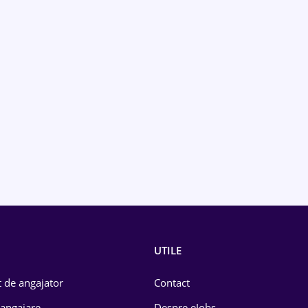
UTILE
 de angajator
Contact
 angajare
Despre eJobs