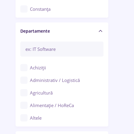
Constanța
Craiova
Departamente
Brașov
Bacău
Brăila
Achiziții
Galați (Galați)
Administrativ / Logistică
Oradea
Agricultură
Ploiești
Alimentație / HoReCa
Adjud
Altele
Aiud
Arhitectură / Design interior