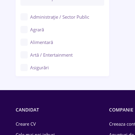
Administrație / Sector Public
Agrară
Alimentară
Artă / Entertainment
Asigurări
Bănci / Servicii financiare
Call-center / BPO
Chimică
CANDIDAT
COMPANIE
Comerț / Retail
Creare CV
Creeaza cont
Construcții
Cele mai noi joburi
Anunturi de