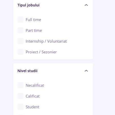
Alba Iulia
Tipul jobului
Asigurări
Alexandria
Au pair / Babysitter / Curățenie
Full time
Arad
Audit / Consultanță
Part time
Baia Mare
Auto / Echipamente
Internship / Voluntariat
Bârlad
Automatizări
Proiect / Sezonier
Bistrița (Bistrița-Năsăud)
Bănci
Nivel studii
Cercetare - dezvoltare
Chimie / Biochimie
Necalificat
Confecții / Design vestimentar
Calificat
Construcții / Instalații
Student