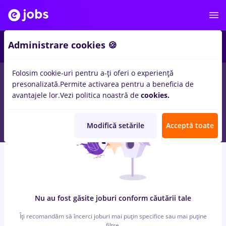
4
Administrare cookies 🍪
Folosim cookie-uri pentru a-ți oferi o experiență
0
locuri de munca
laborant
in
Strainatate
in
Constructii /
presonalizată.
Permite activarea pentru a beneficia de
Instalatii, IT / Telecom
avantajele lor.
Vezi politica noastră de
cookies.
Modifică setările
Acceptă toate
Nu au fost găsite joburi conform căutării tale
Îți recomandăm să încerci joburi mai puțin specifice sau mai puține
filtre.