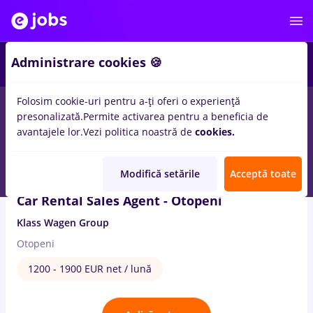
3
Administrare cookies 🍪
Folosim cookie-uri pentru a-ți oferi o experiență
1
loc de munca
cu salarii biblioteca
in
Transport / Distributie
presonalizată.
Permite activarea pentru a beneficia de
avantajele lor.
Vezi politica noastră de
cookies.
20 Iul. 2026
Modifică setările
Acceptă toate
Car Rental Sales Agent - Otopeni
Klass Wagen Group
Otopeni
1200 - 1900 EUR net / lună