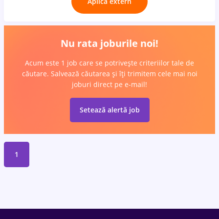
Aplică extern
Nu rata joburile noi!
Acum este 1 job care se potrivește criteriilor tale de
căutare. Salvează căutarea și îți trimitem cele mai noi
joburi direct pe e-mail!
Setează alertă job
1