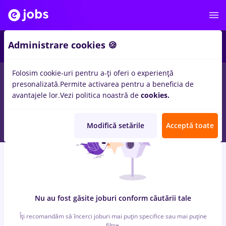
7
Administrare cookies 🍪
Folosim cookie-uri pentru a-ți oferi o experiență
0
locuri de munca
cu salarii dm, Part time
in
Timisoara
pentru
presonalizată.
Permite activarea pentru a beneficia de
Student, Fara experienta
in
Constructii / Instalatii
avantajele lor.
Vezi politica noastră de
cookies.
Modifică setările
Acceptă toate
Nu au fost găsite joburi conform căutării tale
Îți recomandăm să încerci joburi mai puțin specifice sau mai puține
filtre.