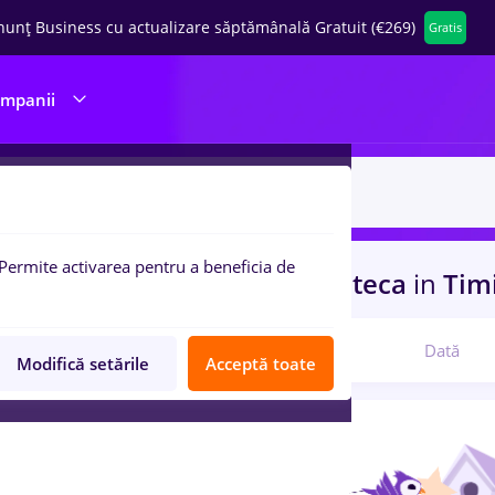
nunț Business cu actualizare săptămânală Gratuit (€269)
Gratis
ompanii
Permite activarea pentru a beneficia de
uri de munca
cu salarii biblioteca
in
Tim
Relevanță
Dată
Modifică setările
Acceptă toate