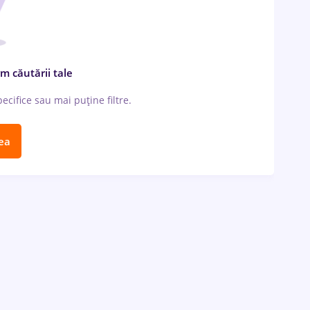
m căutării tale
cifice sau mai puține filtre.
ea