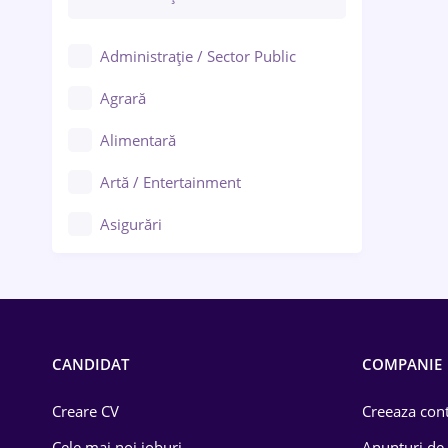
Administrație / Sector Public
Agrară
Alimentară
Artă / Entertainment
Asigurări
Bănci / Servicii financiare
Call-center / BPO
Chimică
CANDIDAT
COMPANIE
Comerț / Retail
Creare CV
Creeaza cont
Construcții
Cele mai noi joburi
Anunturi de