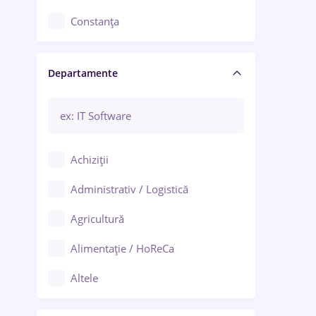
Constanța
Craiova
Departamente
Brașov
Bacău
Brăila
Achiziții
Galați (Galați)
Administrativ / Logistică
Oradea
Agricultură
Ploiești
Alimentație / HoReCa
Adjud
Altele
Aiud
Arhitectură / Design interior