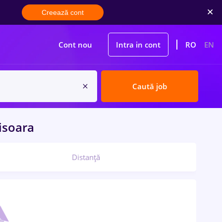
Creează cont
Cont nou
Intra in cont
RO
EN
Caută job
isoara
Distanță