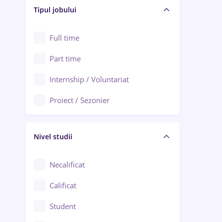
Alba Iulia
Tipul jobului
Asigurări
Alexandria
Au pair / Babysitter / Curățenie
Full time
Arad
Audit / Consultanță
Part time
Baia Mare
Auto / Echipamente
Internship / Voluntariat
Bârlad
Automatizări
Proiect / Sezonier
Bistrița (Bistrița-Năsăud)
Bănci
Nivel studii
Cercetare - dezvoltare
Chimie / Biochimie
Necalificat
Confecții / Design vestimentar
Calificat
Construcții / Instalații
Student