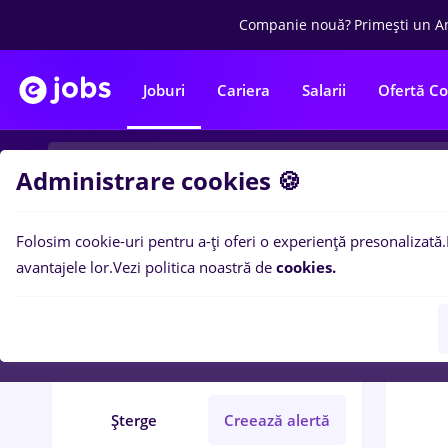
Companie nouă?
Primești un A
Joburi
Cariera
Salarii
Ofertă C
Administrare cookies 🍪
Folosim cookie-uri pentru a-ți oferi o experiență presonalizată.
0
loc
Filtre
avantajele lor.
Vezi politica noastră de
cookies.
biblioteca
Salarii
Timișoara
Șterge
Creează alertă