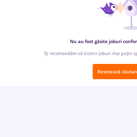
Nu au fost găsite joburi confor
Îți recomandăm să încerci joburi mai puțin spe
Resetează căutar