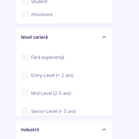
Student
Controlul calității
Absolvent
Crewing / Casino / Entertainment
Nivel carieră
Educație / Training / Arte
Farmacie
Fără experiență
Entry-Level (< 2 ani)
Mid-Level (2-5 ani)
Senior-Level (> 5 ani)
Manager / Executiv
Industrii