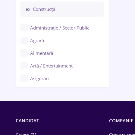
Administrație / Sector Public
Agrară
Alimentară
Artă / Entertainment
Asigurări
Bănci / Servicii financiare
Call-center / BPO
Chimică
CANDIDAT
COMPANIE
Comerț / Retail
Creare CV
Creeaza cont