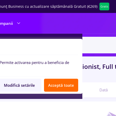
nunț Business cu actualizare săptămânală Gratuit (€269)
Gratis
ompanii
Permite activarea pentru a beneficia de
uri de munca
cu salarii nutritionist, Ful
com
Modifică setările
Acceptă toate
Relevanță
Dată