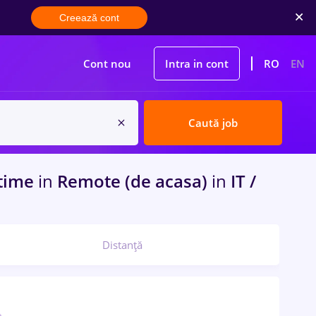
Creează cont
Cont nou
Intra in cont
RO
EN
Caută job
l time
in
Remote (de acasa)
in
IT /
Distanță