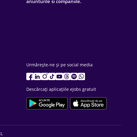
anunturile si companiile.
Urmărește-ne și pe social media
Descărcați aplicațiile eJobs gratuit
RL