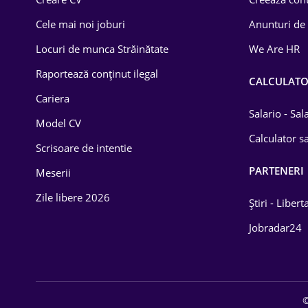
Construcții
Cele mai noi joburi
Anunturi de
Drept
Locuri de munca Străinătate
We Are HR
Educație / Training
Raportează conținut ilegal
CALCULAT
Cariera
Energetică
Salario - Sa
Model CV
Farma
Calculator sa
Scrisoare de intentie
Imobiliară
PARTENERI
Meserii
IT / Telecom
Zile libere 2026
Știri - Libert
Lemn / PVC
Jobradar24
Mașini / Auto
Media / Internet
©
Medicină / Sănătate