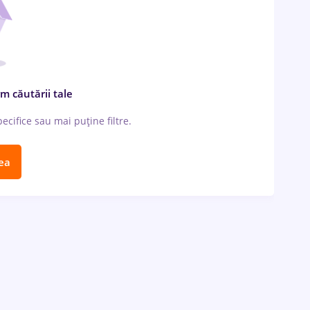
m căutării tale
cifice sau mai puține filtre.
ea