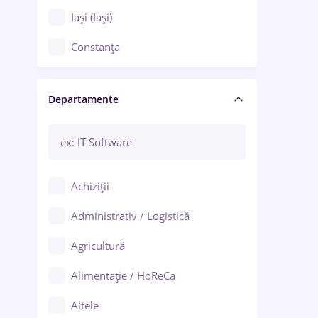
Iași (Iași)
Constanța
Craiova
Departamente
Brașov
Bacău
Brăila
Achiziții
Galați (Galați)
Administrativ / Logistică
Oradea
Agricultură
Ploiești
Alimentație / HoReCa
Adjud
Altele
Aiud