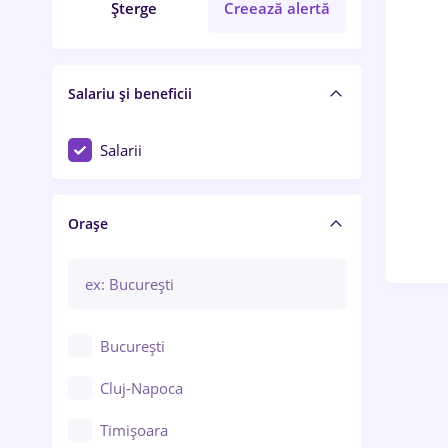
Șterge
Creează alertă
Salariu și beneficii
Salarii
Orașe
București
Cluj-Napoca
Timișoara