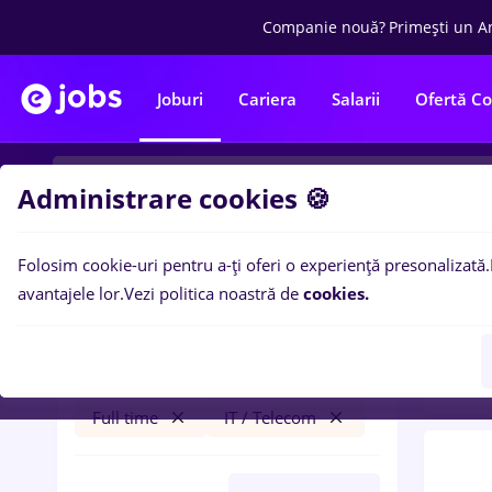
Companie nouă?
Primești un A
Joburi
Cariera
Salarii
Ofertă C
Administrare cookies 🍪
Folosim cookie-uri pentru a-ți oferi o experiență presonalizată.
0
loc
Filtre
avantajele lor.
Vezi politica noastră de
cookies.
Tele
nutritionist
Salarii
Remote (de acasă)
Full time
IT / Telecom