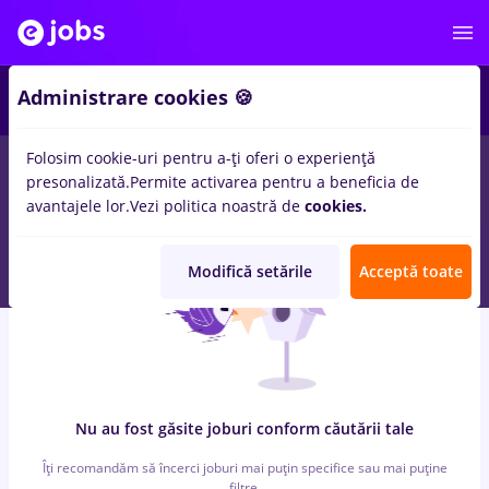
5
Administrare cookies 🍪
Folosim cookie-uri pentru a-ți oferi o experiență
0
locuri de munca
cu salarii dm
in
Remote (de acasa)
in
presonalizată.
Permite activarea pentru a beneficia de
Constructii / Instalatii, Medicina / Sanatate
avantajele lor.
Vezi politica noastră de
cookies.
Modifică setările
Acceptă toate
Nu au fost găsite joburi conform căutării tale
Îți recomandăm să încerci joburi mai puțin specifice sau mai puține
filtre.