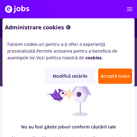
6
Administrare cookies 🍪
Folosim cookie-uri pentru a-ți oferi o experiență
0
locuri de munca
cu salarii dm
in
Remote (de acasa)
pentru
presonalizată.
Permite activarea pentru a beneficia de
Entry-Level (< 2 ani)
in
Constructii / Instalatii, Medicina /
avantajele lor.
Vezi politica noastră de
cookies.
Sanatate
Modifică setările
Acceptă toate
Nu au fost găsite joburi conform căutării tale