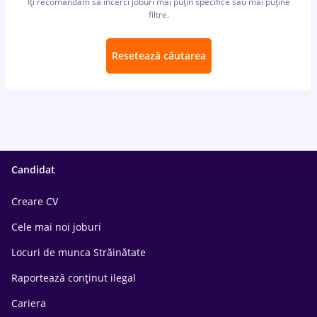
Îți recomandăm să încerci joburi mai puțin specifice sau mai puține
filtre.
Resetează căutarea
Candidat
Creare CV
Cele mai noi joburi
Locuri de munca Străinătate
Raportează conținut ilegal
Cariera