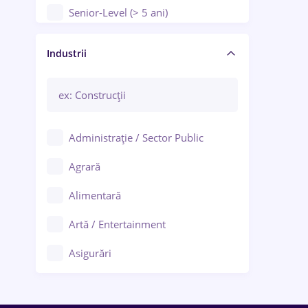
Senior-Level (> 5 ani)
Manager / Executiv
Industrii
Administrație / Sector Public
Agrară
Alimentară
Artă / Entertainment
Asigurări
Bănci / Servicii financiare