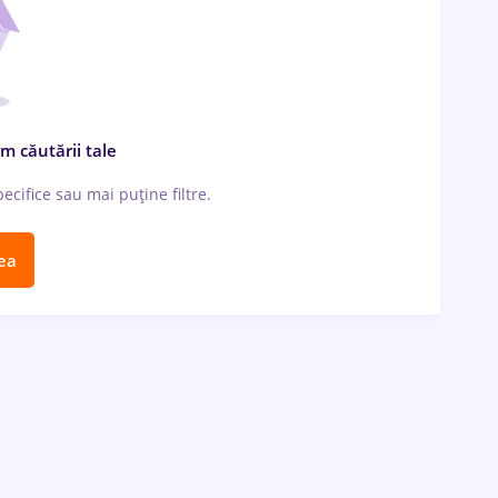
m căutării tale
cifice sau mai puține filtre.
ea