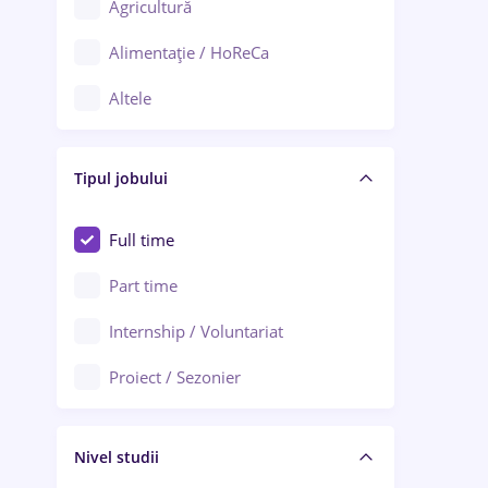
Agricultură
Ploiești
Alimentație / HoReCa
Adjud
Altele
Aiud
Arhitectură / Design interior
Alba Iulia
Tipul jobului
Asigurări
Alexandria
Au pair / Babysitter / Curățenie
Full time
Arad
Audit / Consultanță
Part time
Baia Mare
Auto / Echipamente
Internship / Voluntariat
Bârlad
Automatizări
Proiect / Sezonier
Bistrița (Bistrița-Năsăud)
Bănci
Nivel studii
Cercetare - dezvoltare