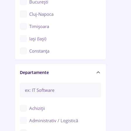
București
Cluj-Napoca
Timișoara
Iași (Iași)
Constanța
Craiova
Departamente
Brașov
Bacău
Brăila
Achiziții
Galați (Galați)
Administrativ / Logistică
Oradea