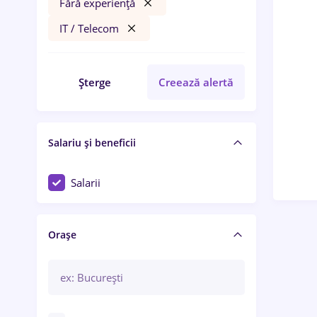
Fără experiență
IT / Telecom
Șterge
Creează alertă
Salariu și beneficii
Salarii
Orașe