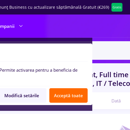
nunț Business cu actualizare săptămânală Gratuit (€269)
Gratis
ompanii
Permite activarea pentru a beneficia de
uri de munca
cu salarii avocat, Full tim
nt, Fara experienta
in
Banci, IT / Tele
Modifică setările
Acceptă toate
Relevanță
Dată