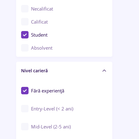
Chimie / Biochimie
Necalificat
Confecții / Design vestimentar
Calificat
Construcții / Instalații
Student
Controlul calității
Absolvent
Crewing / Casino / Entertainment
Nivel carieră
Educație / Training / Arte
Farmacie
Fără experiență
Entry-Level (< 2 ani)
Mid-Level (2-5 ani)