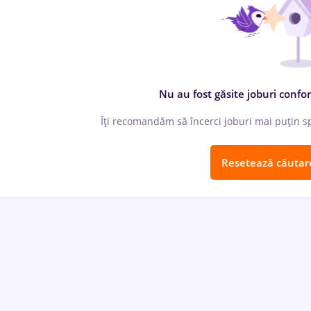
Nu au fost găsite joburi confor
Îți recomandăm să încerci joburi mai puțin spe
Resetează căutar