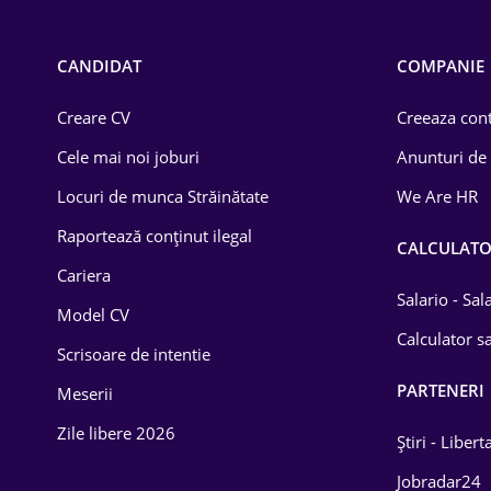
Call-center / BPO
Chimică
CANDIDAT
COMPANIE
Comerț / Retail
Creare CV
Creeaza cont
Construcții
Cele mai noi joburi
Anunturi de
Drept
Locuri de munca Străinătate
We Are HR
Educație / Training
Raportează conținut ilegal
CALCULAT
Cariera
Energetică
Salario - Sa
Model CV
Farma
Calculator sa
Scrisoare de intentie
Imobiliară
PARTENERI
Meserii
IT / Telecom
Zile libere 2026
Știri - Libert
Lemn / PVC
Jobradar24