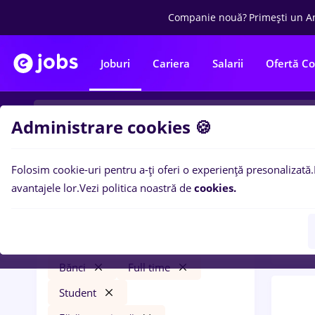
Companie nouă?
Primești un A
Joburi
Cariera
Salarii
Ofertă C
Administrare cookies 🍪
Folosim cookie-uri pentru a-ți oferi o experiență presonalizată.
0
loc
Filtre
avantajele lor.
Vezi politica noastră de
cookies.
Stude
avocat
Salarii
Remote (de acasă)
Bănci
Full time
Student