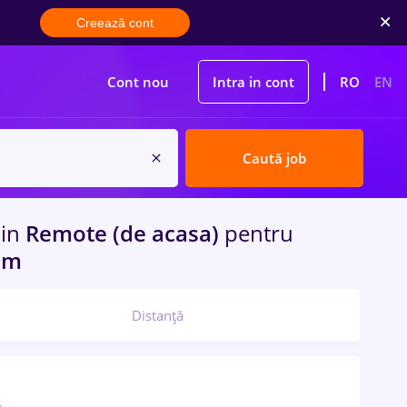
Creează cont
Cont nou
Intra in cont
RO
EN
Caută job
e
in
Remote (de acasa)
pentru
com
Distanță