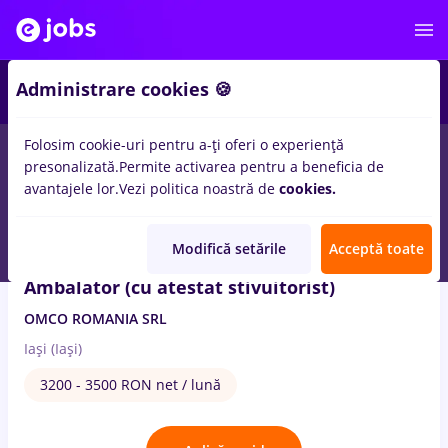
3
Administrare cookies 🍪
Folosim cookie-uri pentru a-ți oferi o experiență
1
loc de munca
cu salarii ambalator
in
Iasi (Iasi)
presonalizată.
Permite activarea pentru a beneficia de
avantajele lor.
Vezi politica noastră de
cookies.
5 Aug. 2026
Modifică setările
Acceptă toate
Ambalator (cu atestat stivuitorist)
OMCO ROMANIA SRL
Iași (Iași)
3200 - 3500 RON net / lună