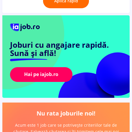
Aplică rapid
Joburi cu angajare rapidă.
Sună și află!
Hai pe iajob.ro
Nu rata joburile noi!
Acum este 1 job care se potrivește criteriilor tale de
căutare. Salvează căutarea și îți trimitem cele mai noi