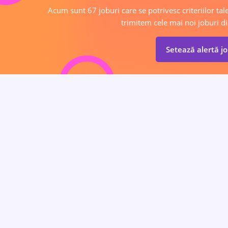
Acum sunt 67 joburi care se potrivesc criteriilor tale
trimitem cele mai noi joburi di
Setează alertă j