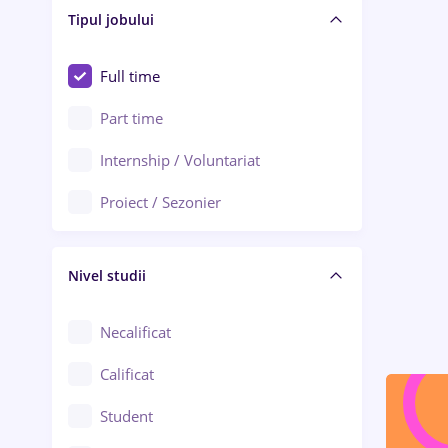
Alba Iulia
Tipul jobului
Asigurări
Alexandria
Au pair / Babysitter / Curățenie
Full time
Arad
Audit / Consultanță
Part time
Baia Mare
Auto / Echipamente
Internship / Voluntariat
Bârlad
Automatizări
Proiect / Sezonier
Bistrița (Bistrița-Năsăud)
Bănci
Nivel studii
Cercetare - dezvoltare
Chimie / Biochimie
Necalificat
Confecții / Design vestimentar
Calificat
Construcții / Instalații
Student