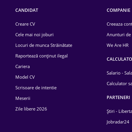
CANDIDAT
COMPANIE
Creare CV
Creeaza cont
Cele mai noi joburi
Anunturi de
Locuri de munca Străinătate
We Are HR
Raportează conținut ilegal
CALCULAT
Cariera
Salario - Sa
Model CV
Calculator sa
Scrisoare de intentie
PARTENERI
Meserii
Zile libere 2026
Știri - Libert
Jobradar24