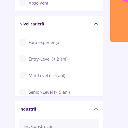
Controlul calității
Absolvent
Crewing / Casino / Entertainment
Nivel carieră
Educație / Training / Arte
Farmacie
Fără experiență
Entry-Level (< 2 ani)
Mid-Level (2-5 ani)
Senior-Level (> 5 ani)
Manager / Executiv
Industrii