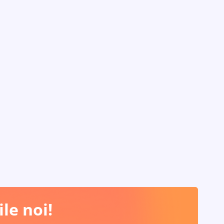
le noi!