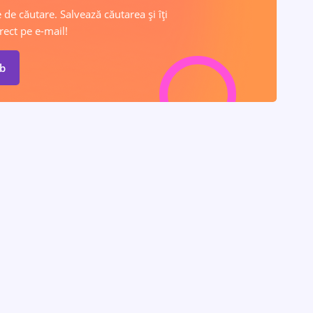
 de căutare. Salvează căutarea și îți
rect pe e-mail!
ob