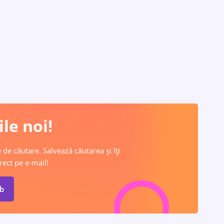
le noi!
 de căutare. Salvează căutarea și îți
rect pe e-mail!
ob