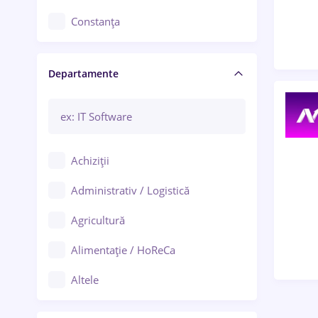
Constanța
Craiova
Departamente
Brașov
Bacău
Brăila
Achiziții
Galați (Galați)
Administrativ / Logistică
Oradea
Agricultură
Ploiești
Alimentație / HoReCa
Adjud
Altele
Aiud
Arhitectură / Design interior