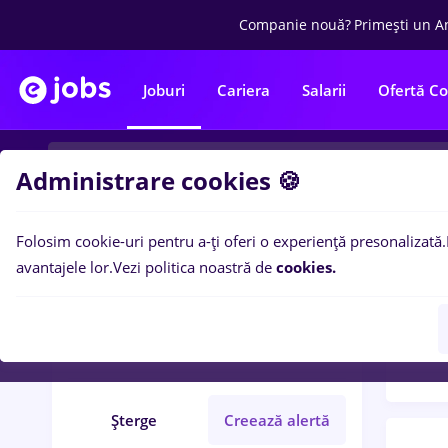
Companie nouă?
Primești un A
Joburi
Cariera
Salarii
Ofertă C
Administrare cookies 🍪
Folosim cookie-uri pentru a-ți oferi o experiență presonalizată.
Filtre po
Filtre
avantajele lor.
Vezi politica noastră de
cookies.
67
lo
junior recruiter
Salarii
Full time
Șterge
Creează alertă