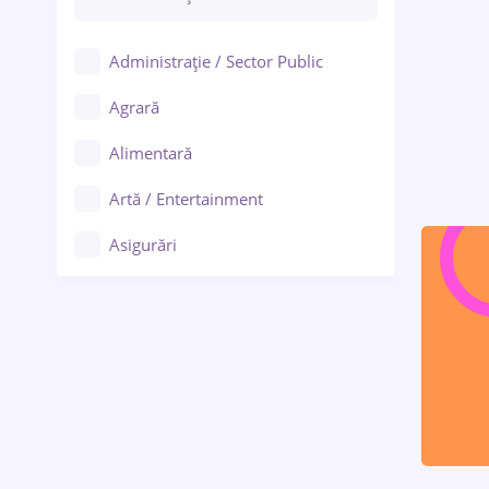
Administrație / Sector Public
Agrară
Alimentară
Artă / Entertainment
Asigurări
Bănci / Servicii financiare
Call-center / BPO
Chimică
Comerț / Retail
Construcții