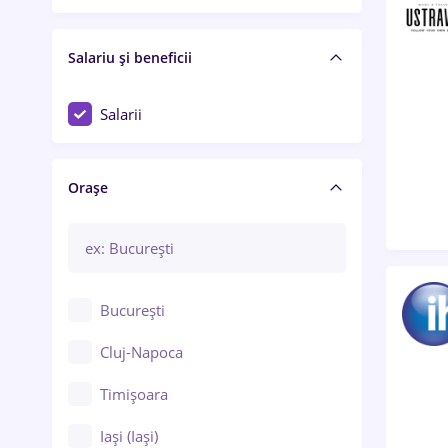
Salariu și beneficii
Salarii
Orașe
București
Cluj-Napoca
Timișoara
Iași (Iași)