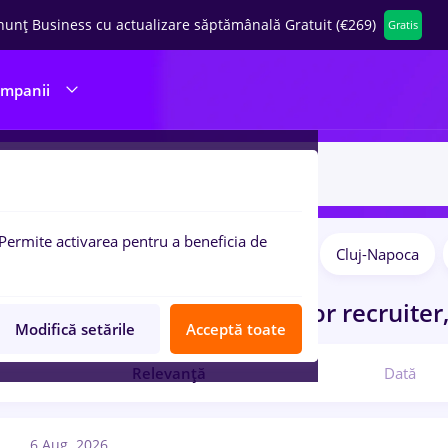
nunț Business cu actualizare săptămânală Gratuit (€269)
Gratis
ompanii
Permite activarea pentru a beneficia de
Remote (de acasă)
București
Cluj-Napoca
pulare:
curi de munca
cu salarii junior recruiter
Modifică setările
Acceptă toate
Relevanță
Dată
6 Aug. 2026