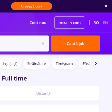
Creează cont
Cont nou
Intra in cont
RO
EN
Caută job
Iași (Iași)
Străinătate
Timișoara
Fără experiență
, Full time
Distanță