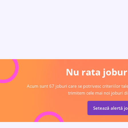
Nu rata joburi
Acum sunt 67 joburi care se potrivesc criteriilor tale
trimitem cele mai noi joburi di
Setează alertă j