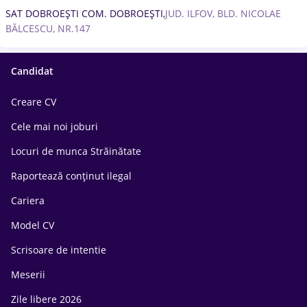
SAT DOBROEȘTI COM. DOBROEȘTI,
JUD. ILFOV, BLD. NICOLAE
BĂLCESCU, NR.147
Candidat
Creare CV
Cele mai noi joburi
Locuri de munca Străinătate
Raportează conținut ilegal
Cariera
Model CV
Scrisoare de intentie
Meserii
Zile libere 2026