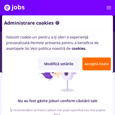
7
Administrare cookies 🍪
Folosim cookie-uri pentru a-ți oferi o experiență
0
locuri de munca
cu salarii hr manager, Full time
in
Bucuresti
presonalizată.
Permite activarea pentru a beneficia de
pentru
Student
in
Constructii / Instalatii, IT / Telecom
avantajele lor.
Vezi politica noastră de
cookies.
Modifică setările
Acceptă toate
Nu au fost găsite joburi conform căutării tale
Îți recomandăm să încerci joburi mai puțin specifice sau mai puține
filtre.