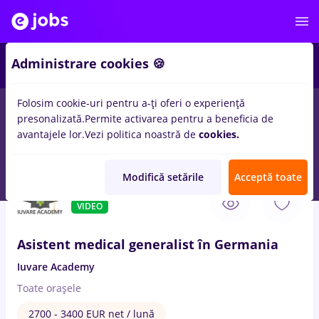
3
Administrare cookies 🍪
Folosim cookie-uri pentru a-ți oferi o experiență
presonalizată.
Permite activarea pentru a beneficia de
Full time
Part time
Fără experiență
Entry-Level 
avantajele lor.
Vezi politica noastră de
cookies.
139
locuri de munca
cu salarii asistent medical
in
Brasov
Modifică setările
Acceptă toate
6 Aug. 2026
VIDEO
Asistent medical generalist în Germania
Iuvare Academy
Toate oraşele
2700 - 3400 EUR net / lună