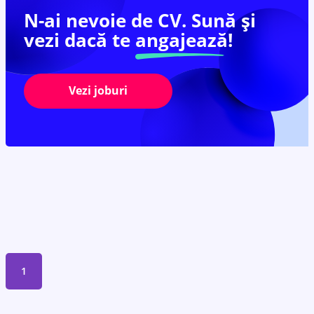
N-ai nevoie de CV. Sună și
vezi dacă te
angajează!
Vezi joburi
1