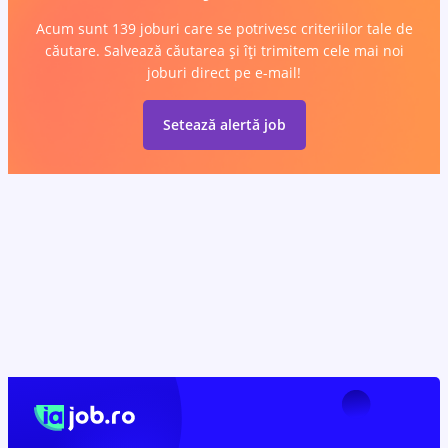
Acum sunt 139 joburi care se potrivesc criteriilor tale de
căutare. Salvează căutarea și îți trimitem cele mai noi
joburi direct pe e-mail!
Setează alertă job