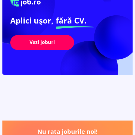
Aplici ușor,
fără CV.
Vezi joburi
Nu rata joburile noi!