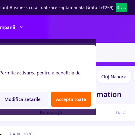
nunț Business cu actualizare săptămânală Gratuit (€269)
Gratis
ompanii
Permite activarea pentru a beneficia de
Remote (de acasă)
București
Cluj-Napoca
pulare:
curi de munca
cu salarii automation
Modifică setările
Acceptă toate
Relevanță
Dată
7 Aug. 2026