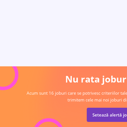
Nu rata joburi
Acum sunt 16 joburi care se potrivesc criteriilor tale
trimitem cele mai noi joburi di
Setează alertă j