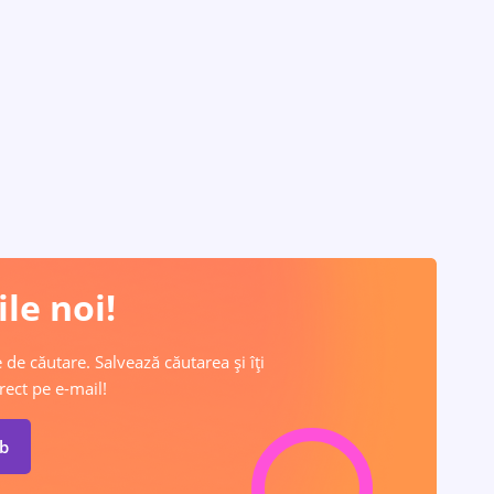
le noi!
 de căutare. Salvează căutarea și îți
rect pe e-mail!
ob