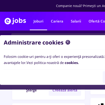
Companie nouă?
Primești un A
Joburi
Cariera
Salarii
Ofertă C
Administrare cookies 🍪
Folosim cookie-uri pentru a-ți oferi o experiență presonalizată.
Filtre po
Filtre
avantajele lor.
Vezi politica noastră de
cookies.
16
lo
automation
Salarii
Șterge
Creează alertă