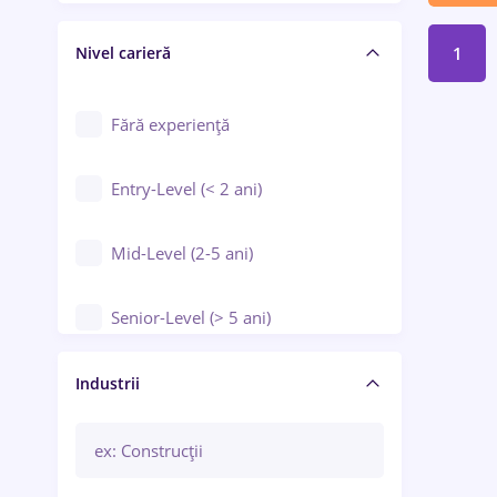
Crewing / Casino / Entertainment
Nivel carieră
1
Educație / Training / Arte
Farmacie
Fără experiență
Entry-Level (< 2 ani)
Mid-Level (2-5 ani)
Senior-Level (> 5 ani)
Manager / Executiv
Industrii