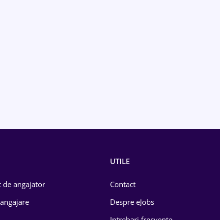
UTILE
 de angajator
Contact
 angajare
Despre eJobs
Intrebari frecvente