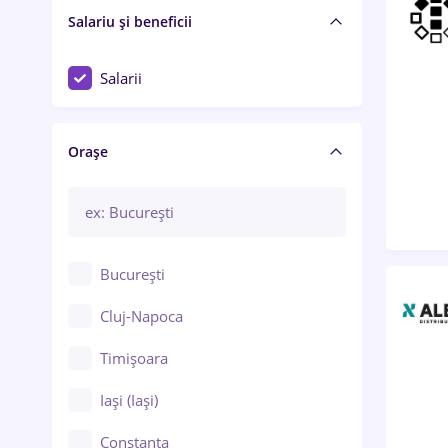
Salariu și beneficii
Salarii
Orașe
București
Cluj-Napoca
Timișoara
Iași (Iași)
Constanța