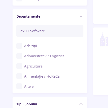
Craiova
Departamente
Brașov
Bacău
Brăila
Achiziții
Galați (Galați)
Administrativ / Logistică
Oradea
Agricultură
Ploiești
Alimentație / HoReCa
Adjud
Altele
Aiud
Arhitectură / Design interior
Alba Iulia
Tipul jobului
Asigurări