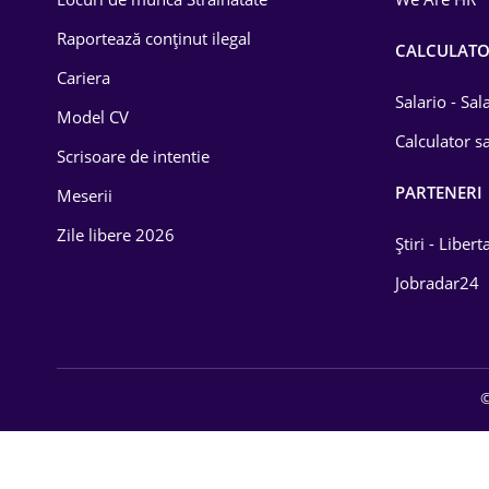
Educație / Training
Raportează conținut ilegal
CALCULAT
Cariera
Energetică
Salario - Sa
Model CV
Farma
Calculator sa
Scrisoare de intentie
Imobiliară
PARTENERI
Meserii
IT / Telecom
Zile libere 2026
Știri - Libert
Lemn / PVC
Jobradar24
Mașini / Auto
Media / Internet
©
Medicină / Sănătate