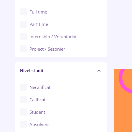
Alexandria
Au pair / Babysitter / Curățenie
Full time
Arad
Audit / Consultanță
Part time
Baia Mare
Auto / Echipamente
Internship / Voluntariat
Bârlad
Automatizări
Proiect / Sezonier
Bistrița (Bistrița-Năsăud)
Bănci
Nivel studii
Cercetare - dezvoltare
Chimie / Biochimie
Necalificat
Confecții / Design vestimentar
Calificat
Construcții / Instalații
Student
Controlul calității
Absolvent