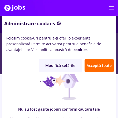
6
Administrare cookies 🍪
Folosim cookie-uri pentru a-ți oferi o experiență
0
locuri de munca
avocat, Full time
in
Remote (de acasa)
presonalizată.
Permite activarea pentru a beneficia de
pentru
Fara experienta
in
Transport / Distributie, Medicina /
avantajele lor.
Vezi politica noastră de
cookies.
Sanatate
Modifică setările
Acceptă toate
Nu au fost găsite joburi conform căutării tale