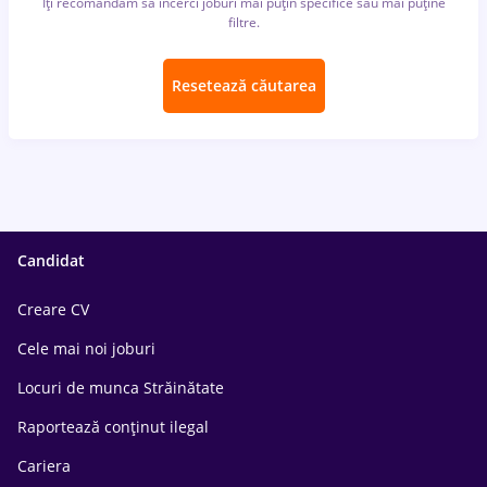
Îți recomandăm să încerci joburi mai puțin specifice sau mai puține
filtre.
Resetează căutarea
Candidat
Creare CV
Cele mai noi joburi
Locuri de munca Străinătate
Raportează conținut ilegal
Cariera