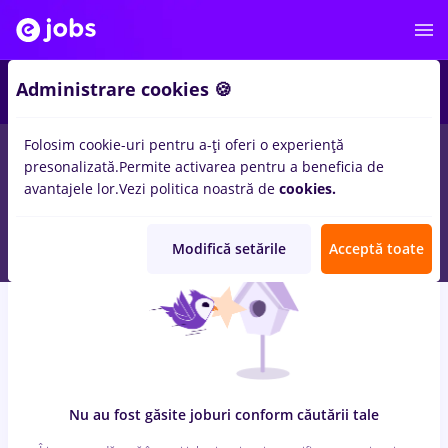
7
Administrare cookies 🍪
Folosim cookie-uri pentru a-ți oferi o experiență
0
locuri de munca
cu salarii avocat, Full time
in
Remote (de
presonalizată.
Permite activarea pentru a beneficia de
acasa)
pentru
Fara experienta
in
Transport / Distributie,
avantajele lor.
Vezi politica noastră de
cookies.
Medicina / Sanatate
Modifică setările
Acceptă toate
Nu au fost găsite joburi conform căutării tale