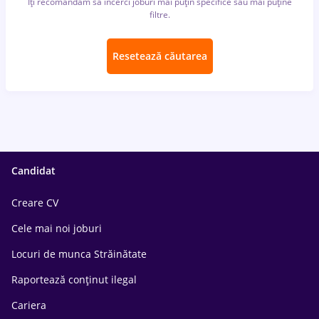
Îți recomandăm să încerci joburi mai puțin specifice sau mai puține
filtre.
Resetează căutarea
Candidat
Creare CV
Cele mai noi joburi
Locuri de munca Străinătate
Raportează conținut ilegal
Cariera