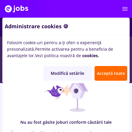
6
Administrare cookies 🍪
Folosim cookie-uri pentru a-ți oferi o experiență
0
locuri de munca
metrolog, Full time
in
Remote (de acasa)
presonalizată.
Permite activarea pentru a beneficia de
pentru
Entry-Level (< 2 ani)
in
Transport / Distributie, Medicina
avantajele lor.
Vezi politica noastră de
cookies.
/ Sanatate
Modifică setările
Acceptă toate
Nu au fost găsite joburi conform căutării tale