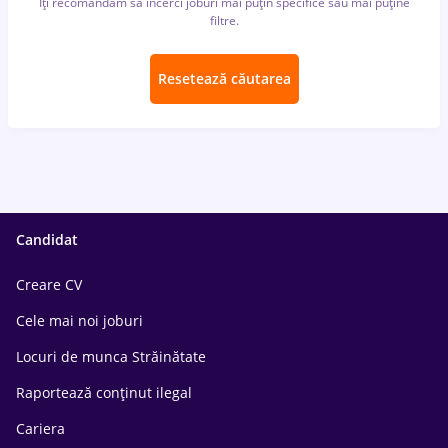
Îți recomandăm să încerci joburi mai puțin specifice sau mai puține
filtre.
Resetează căutarea
Candidat
Creare CV
Cele mai noi joburi
Locuri de munca Străinătate
Raportează conținut ilegal
Cariera