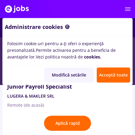
2
Administrare cookies 🍪
Folosim cookie-uri pentru a-ți oferi o experiență
2
locuri de munca
jurnalism pr
in
Remote (de acasa)
presonalizată.
Permite activarea pentru a beneficia de
avantajele lor.
Vezi politica noastră de
cookies.
7 Aug. 2026
Modifică setările
Acceptă toate
Junior Payroll Specialist
LUGERA & MAKLER SRL
Remote (de acasă)
Aplică rapid