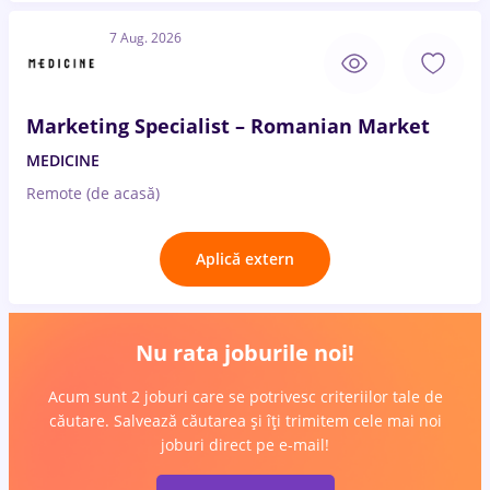
7 Aug. 2026
Marketing Specialist – Romanian Market
MEDICINE
Remote (de acasă)
Aplică extern
Nu rata joburile noi!
Acum sunt 2 joburi care se potrivesc criteriilor tale de
căutare. Salvează căutarea și îți trimitem cele mai noi
joburi direct pe e-mail!