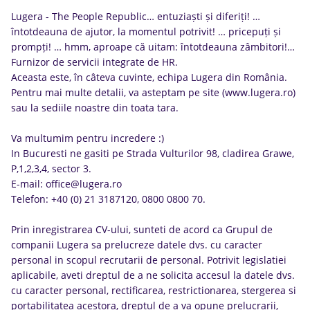
Lugera - The People Republic… entuziaști și diferiți! …
întotdeauna de ajutor, la momentul potrivit! … pricepuți și
prompți! … hmm, aproape că uitam: întotdeauna zâmbitori!…
Furnizor de servicii integrate de HR.
Aceasta este, în câteva cuvinte, echipa Lugera din România.
Pentru mai multe detalii, va asteptam pe site (www.lugera.ro)
sau la sediile noastre din toata tara.
Va multumim pentru incredere :)
In Bucuresti ne gasiti pe Strada Vulturilor 98, cladirea Grawe,
P,1,2,3,4, sector 3.
E-mail: office@lugera.ro
Telefon: +40 (0) 21 3187120, 0800 0800 70.
Prin inregistrarea CV-ului, sunteti de acord ca Grupul de
companii Lugera sa prelucreze datele dvs. cu caracter
personal in scopul recrutarii de personal. Potrivit legislatiei
aplicabile, aveti dreptul de a ne solicita accesul la datele dvs.
cu caracter personal, rectificarea, restrictionarea, stergerea si
portabilitatea acestora, dreptul de a va opune prelucrarii,