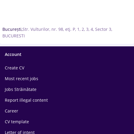
București,
Str. Vulturilor, nr. 98, etj. P, 1, 2, 3, 4, Sector 3,
BUCURESTI
Account
Create CV
Most recent jobs
Jobs Străinătate
Report illegal content
Career
CV template
Letter of intent