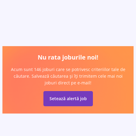
Nu rata joburile noi!
Acum sunt 146 joburi care se potrivesc criteriilor tale de
căutare. Salvează căutarea și îți trimitem cele mai noi
joburi direct pe e-mail!
Setează alertă job