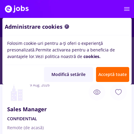
3
Administrare cookies 🍪
Folosim cookie-uri pentru a-ți oferi o experiență
presonalizată.
Permite activarea pentru a beneficia de
Salarii
Fără experiență
Entry-Level (< 2 ani)
Stu
avantajele lor.
Vezi politica noastră de
cookies.
146
locuri de munca
restaurant manager, Full time
in
Remote
(de acasa)
Modifică setările
Acceptă toate
9 Aug. 2026
Sales Manager
CONFIDENTIAL
Remote (de acasă)