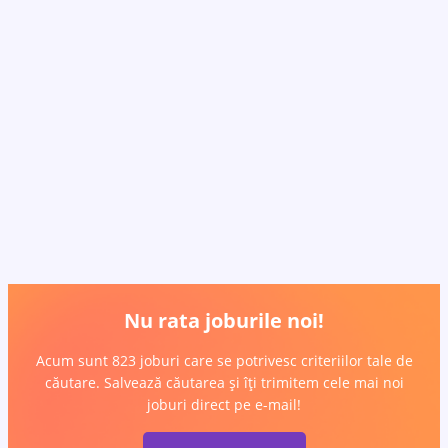
Nu rata joburile noi!
Acum sunt 823 joburi care se potrivesc criteriilor tale de
căutare. Salvează căutarea și îți trimitem cele mai noi
joburi direct pe e-mail!