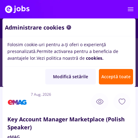
3
Administrare cookies 🍪
Folosim cookie-uri pentru a-ți oferi o experiență
presonalizată.
Permite activarea pentru a beneficia de
Salarii
Full time
Part time
Student
Transpo
avantajele lor.
Vezi politica noastră de
cookies.
823
locuri de munca
remote/banci/full time/nivel studii
student/entry level/vara
in
Remote (de acasa)
pentru
Entry-
Modifică setările
Acceptă toate
Level (< 2 ani)
- Pagina 2
7 Aug. 2026
Key Account Manager Marketplace (Polish
Speaker)
eMAG