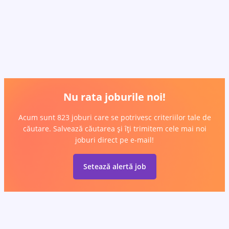
Nu rata joburile noi!
Acum sunt 823 joburi care se potrivesc criteriilor tale de
căutare. Salvează căutarea și îți trimitem cele mai noi
joburi direct pe e-mail!
Setează alertă job