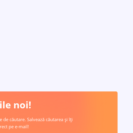
le noi!
e de căutare. Salvează căutarea și îți
rect pe e-mail!