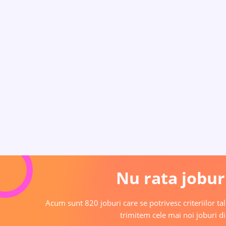
Nu rata joburi
Acum sunt 820 joburi care se potrivesc criteriilor tal
trimitem cele mai noi joburi di