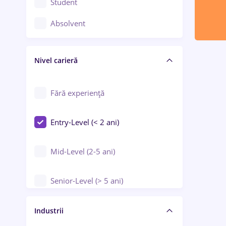
Student
Controlul calității
Absolvent
Crewing / Casino / Entertainment
Nivel carieră
Educație / Training / Arte
Farmacie
Fără experiență
Entry-Level (< 2 ani)
Mid-Level (2-5 ani)
Senior-Level (> 5 ani)
Manager / Executiv
Industrii