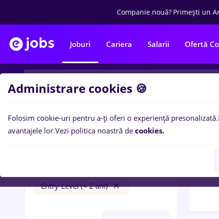
Companie nouă?
Primești un A
Joburi
Cariera
Salarii
Ofertă C
Administrare cookies 🍪
Folosim cookie-uri pentru a-ți oferi o experiență presonalizată.
Filtre po
Filtre
avantajele lor.
Vezi politica noastră de
cookies.
remote/banci/full time/nivel
820
l
studii student/entry level/vara
level
Remote (de acasă)
Entry-Level (< 2 ani)