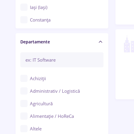
Iași (Iași)
Constanța
Craiova
Departamente
Brașov
Bacău
Brăila
Achiziții
Galați (Galați)
Administrativ / Logistică
Oradea
Agricultură
Ploiești
Alimentație / HoReCa
Adjud
Altele
Aiud