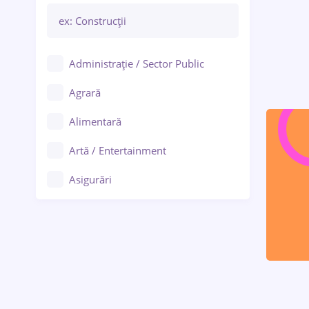
Administrație / Sector Public
Agrară
Alimentară
Artă / Entertainment
Asigurări
Bănci / Servicii financiare
Call-center / BPO
Chimică
Comerț / Retail