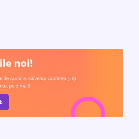
le noi!
e de căutare. Salvează căutarea și îți
rect pe e-mail!
ob