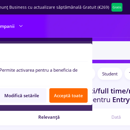
nunț Business cu actualizare săptămânală Gratuit (€269)
Gratis
ompanii
Permite activarea pentru a beneficia de
Salarii
Full time
Part time
Student
pulare:
ocuri de munca
remote/banci/full time/n
Modifică setările
Acceptă toate
/vara
in
Remote (de acasa)
pentru
Entry-
Relevanță
Dată