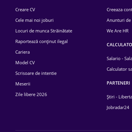
Creare CV
Creeaza cont
Cele mai noi joburi
Anunturi de
Locuri de munca Străinătate
We Are HR
Raportează conținut ilegal
CALCULAT
Cariera
Salario - Sa
Model CV
Calculator sa
Scrisoare de intentie
PARTENERI
Meserii
Zile libere 2026
Știri - Libert
Jobradar24