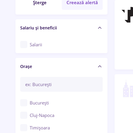
Șterge
Creează alertă
Salariu și beneficii
Salarii
Orașe
București
Cluj-Napoca
Timișoara