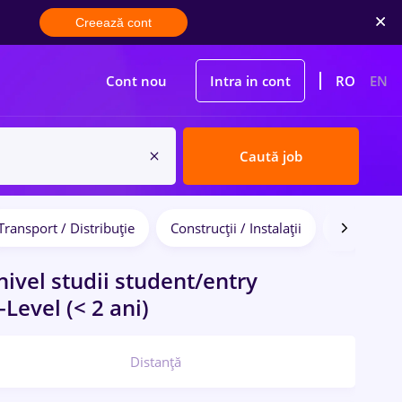
Creează cont
Cont nou
Intra in cont
RO
EN
Caută job
Transport / Distribuție
Construcții / Instalații
Bănci
ivel studii student/entry
Level (< 2 ani)
Distanță