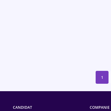
Construcții
Drept
Educație / Training
Energetică
Farma
Imobiliară
IT / Telecom
1
Lemn / PVC
Mașini / Auto
Media / Internet
CANDIDAT
COMPANIE
Medicină / Sănătate