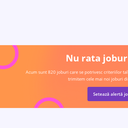
Nu rata joburi
Acum sunt 820 joburi care se potrivesc criteriilor tal
trimitem cele mai noi joburi di
Setează alertă j