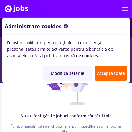
5
Administrare cookies 🍪
Folosim cookie-uri pentru a-ți oferi o experiență
0
locuri de munca
alimentatie publica, Part time
in
Remote (de
presonalizată.
Permite activarea pentru a beneficia de
acasa)
in
Constructii / Instalatii, IT / Telecom
avantajele lor.
Vezi politica noastră de
cookies.
Modifică setările
Acceptă toate
Nu au fost găsite joburi conform căutării tale
Îți recomandăm să încerci joburi mai puțin specifice sau mai puține
filtre.