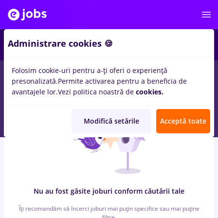
6
Administrare cookies 🍪
Folosim cookie-uri pentru a-ți oferi o experiență
0
locuri de munca
cu salarii alimentatie publica, Part time
in
presonalizată.
Permite activarea pentru a beneficia de
Remote (de acasa)
in
Constructii / Instalatii, IT / Telecom
avantajele lor.
Vezi politica noastră de
cookies.
Modifică setările
Acceptă toate
Nu au fost găsite joburi conform căutării tale
Îți recomandăm să încerci joburi mai puțin specifice sau mai puține
filtre.