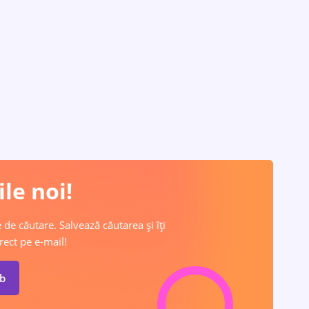
le noi!
 de căutare. Salvează căutarea și îți
rect pe e-mail!
ob