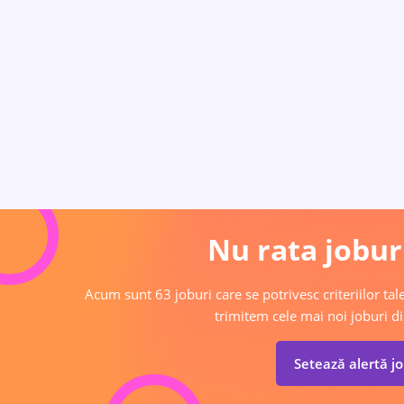
Nu rata joburi
Acum sunt 63 joburi care se potrivesc criteriilor tale
trimitem cele mai noi joburi di
Setează alertă j