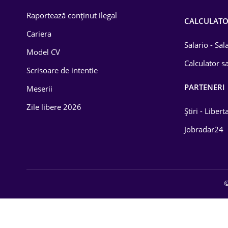
Raportează conținut ilegal
CALCULAT
Cariera
Salario - Sa
Model CV
Calculator sa
Scrisoare de intentie
PARTENERI
Meserii
Zile libere 2026
Știri - Libert
Jobradar24
©