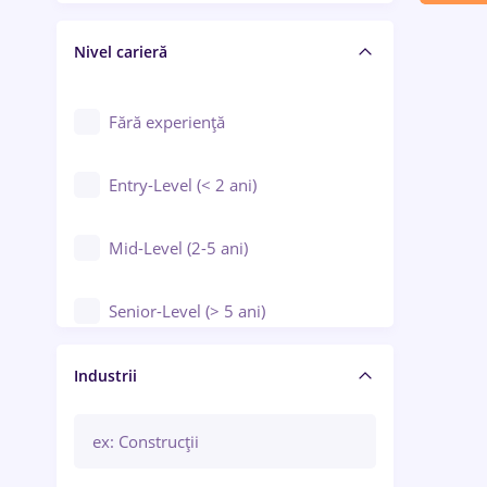
Crewing / Casino / Entertainment
Nivel carieră
Educație / Training / Arte
Farmacie
Fără experiență
Entry-Level (< 2 ani)
Mid-Level (2-5 ani)
Senior-Level (> 5 ani)
Manager / Executiv
Industrii