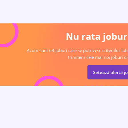
Nu rata joburi
Acum sunt 63 joburi care se potrivesc criteriilor tale
trimitem cele mai noi joburi di
Setează alertă j