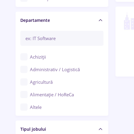
Craiova
Departamente
Brașov
Bacău
Brăila
Achiziții
Galați (Galați)
Administrativ / Logistică
Oradea
Agricultură
Ploiești
Alimentație / HoReCa
Adjud
Altele
Aiud
Arhitectură / Design interior
Alba Iulia
Tipul jobului
Asigurări