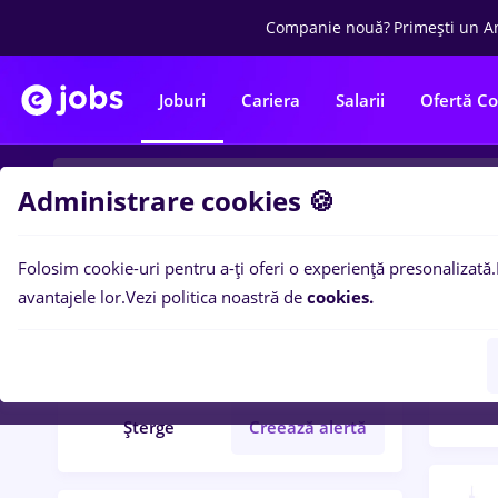
Companie nouă?
Primești un A
Joburi
Cariera
Salarii
Ofertă C
Administrare cookies 🍪
Folosim cookie-uri pentru a-ți oferi o experiență presonalizată.
Filtre po
Filtre
avantajele lor.
Vezi politica noastră de
cookies.
63
lo
react native
Șterge
Creează alertă