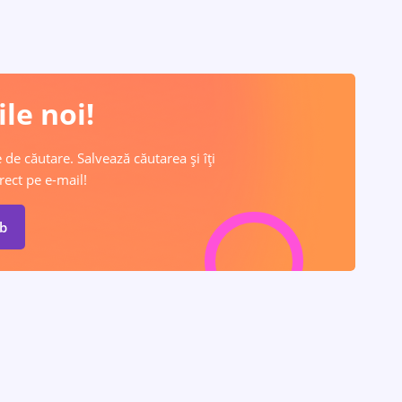
le noi!
 de căutare. Salvează căutarea și îți
rect pe e-mail!
ob