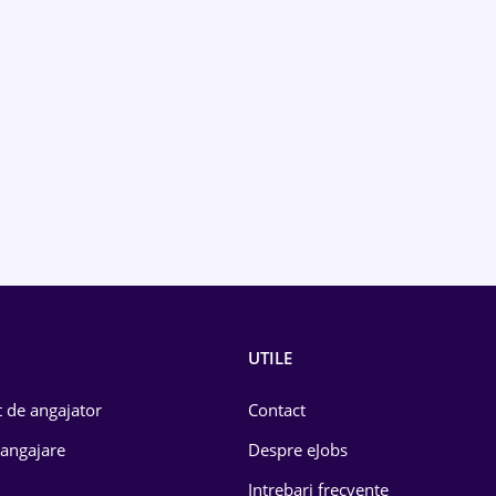
UTILE
 de angajator
Contact
 angajare
Despre eJobs
Intrebari frecvente