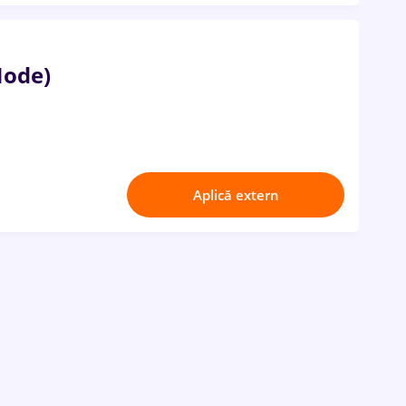
Node)
Aplică extern