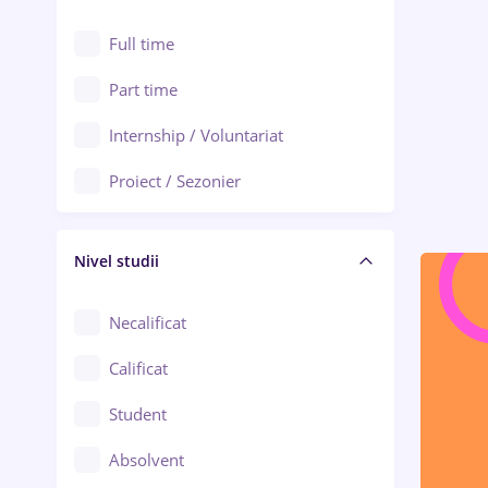
Alexandria
Au pair / Babysitter / Curățenie
Full time
Arad
Audit / Consultanță
Part time
Baia Mare
Auto / Echipamente
Internship / Voluntariat
Bârlad
Automatizări
Proiect / Sezonier
Bistrița (Bistrița-Năsăud)
Bănci
Nivel studii
Cercetare - dezvoltare
Chimie / Biochimie
Necalificat
Confecții / Design vestimentar
Calificat
Construcții / Instalații
Student
Controlul calității
Absolvent