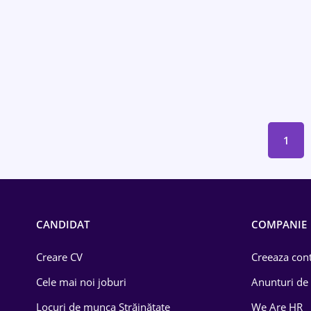
Educație / Training
Energetică
Farma
Imobiliară
IT / Telecom
1
Lemn / PVC
Mașini / Auto
CANDIDAT
COMPANIE
Media / Internet
Creare CV
Medicină / Sănătate
Creeaza cont
Cele mai noi joburi
Anunturi de
Locuri de munca Străinătate
We Are HR