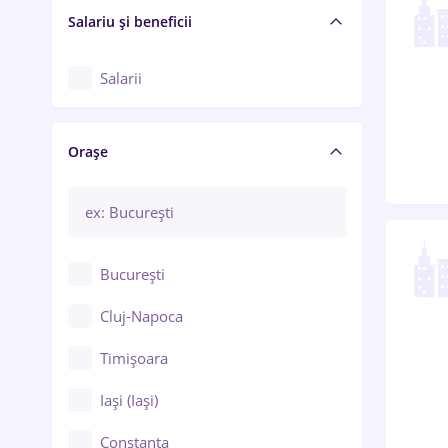
Salariu și beneficii
Salarii
Orașe
București
Cluj-Napoca
Timișoara
Iași (Iași)
Constanța