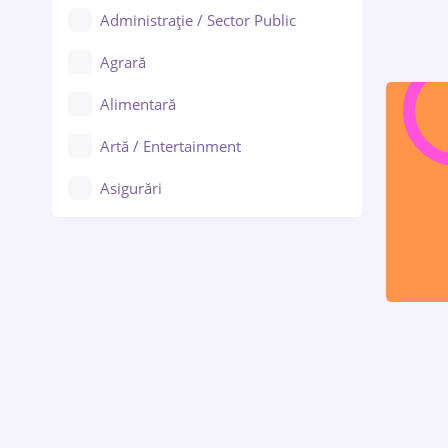
Administrație / Sector Public
Agrară
Alimentară
Artă / Entertainment
Asigurări
Bănci / Servicii financiare
Call-center / BPO
Chimică
Comerț / Retail
Construcții
Drept