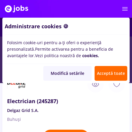
1
Administrare cookies 🍪
Folosim cookie-uri pentru a-ți oferi o experiență
presonalizată.
Permite activarea pentru a beneficia de
Salarii
Remote (de acasă)
București
Cluj-Napoc
avantajele lor.
Vezi politica noastră de
cookies.
110
locuri de munca
in
Petrol / Gaze
Modifică setările
Acceptă toate
7 Aug. 2026
Electrician (245287)
Delgaz Grid S.A.
Buhuși