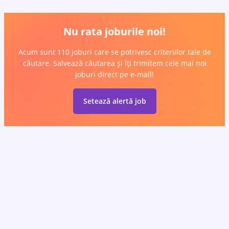
Nu rata joburile noi!
Acum sunt 110 joburi care se potrivesc criteriilor tale de
căutare. Salvează căutarea și îți trimitem cele mai noi
joburi direct pe e-mail!
Setează alertă job