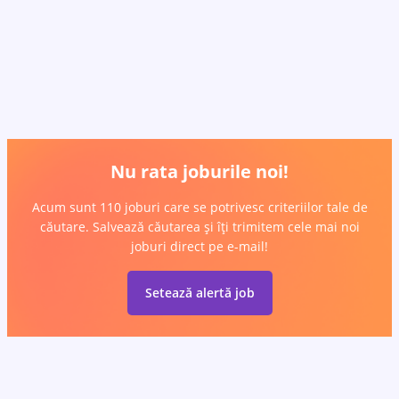
Nu rata joburile noi!
Acum sunt 110 joburi care se potrivesc criteriilor tale de
căutare. Salvează căutarea și îți trimitem cele mai noi
joburi direct pe e-mail!
Setează alertă job