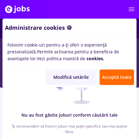
2
Administrare cookies 🍪
Folosim cookie-uri pentru a-ți oferi o experiență
0
locuri de munca
leader
in
Medicina / Sanatate
presonalizată.
Permite activarea pentru a beneficia de
avantajele lor.
Vezi politica noastră de
cookies.
Modifică setările
Acceptă toate
Nu au fost găsite joburi conform căutării tale
Îți recomandăm să încerci joburi mai puțin specifice sau mai puține
filtre.