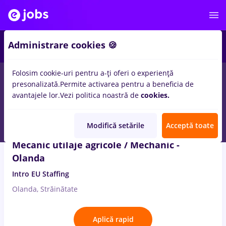
1
Administrare cookies 🍪
Folosim cookie-uri pentru a-ți oferi o experiență
4
locuri de munca
mechanic
presonalizată.
Permite activarea pentru a beneficia de
avantajele lor.
Vezi politica noastră de
cookies.
7 Aug. 2026
Modifică setările
Acceptă toate
Mecanic utilaje agricole / Mechanic -
Olanda
Intro EU Staffing
Olanda, Străinătate
Aplică rapid