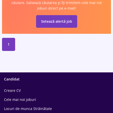
căutare. Salvează căutarea și îți trimitem cele mai noi
joburi direct pe e-mail!
Setează alertă job
1
Candidat
Creare CV
Cele mai noi joburi
Locuri de munca Străinătate