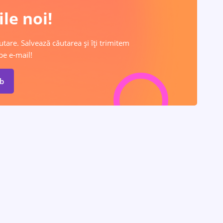
le noi!
utare. Salvează căutarea și îți trimitem
pe e-mail!
ob