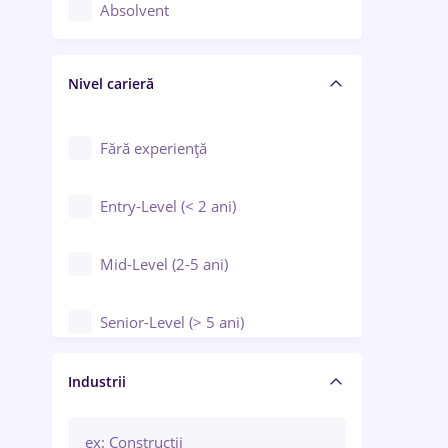
Controlul calității
Absolvent
Crewing / Casino / Entertainment
Nivel carieră
Educație / Training / Arte
Farmacie
Fără experiență
Entry-Level (< 2 ani)
Mid-Level (2-5 ani)
Senior-Level (> 5 ani)
Manager / Executiv
Industrii