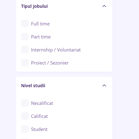
Alba Iulia
Tipul jobului
Asigurări
Alexandria
Au pair / Babysitter / Curățenie
Full time
Arad
Audit / Consultanță
Part time
Baia Mare
Auto / Echipamente
Internship / Voluntariat
Bârlad
Automatizări
Proiect / Sezonier
Bistrița (Bistrița-Năsăud)
Bănci
Nivel studii
Cercetare - dezvoltare
Chimie / Biochimie
Necalificat
Confecții / Design vestimentar
Calificat
Construcții / Instalații
Student