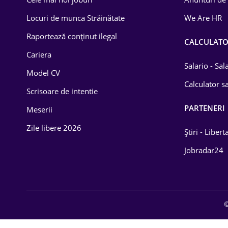
Drept
Locuri de munca Străinătate
We Are HR
Educație / Training
Raportează conținut ilegal
CALCULAT
Cariera
Energetică
Salario - Sa
Model CV
Farma
Calculator sa
Scrisoare de intentie
Imobiliară
PARTENERI
Meserii
IT / Telecom
Zile libere 2026
Știri - Libert
Lemn / PVC
Jobradar24
Mașini / Auto
Media / Internet
©
Medicină / Sănătate