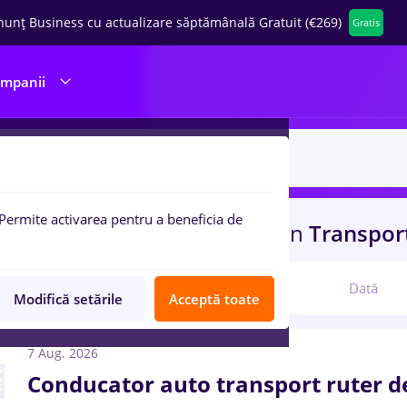
nunț Business cu actualizare săptămânală Gratuit (€269)
Gratis
ompanii
Permite activarea pentru a beneficia de
 de munca
hotel
in
Iasi (Iasi)
in
Transport
Relevanță
Dată
Modifică setările
Acceptă toate
7 Aug. 2026
Conducator auto transport ruter d