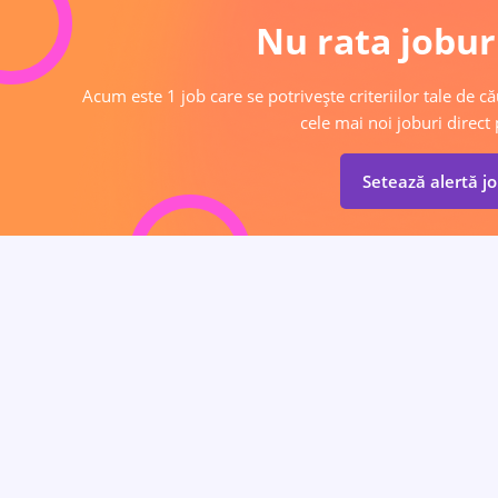
Nu rata joburi
Acum este 1 job care se potrivește criteriilor tale de că
cele mai noi joburi direct 
Setează alertă j