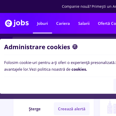
Companie nouă?
Primești un A
Joburi
Cariera
Salarii
Ofertă C
Administrare cookies 🍪
Folosim cookie-uri pentru a-ți oferi o experiență presonalizată.
1
loc
Filtre
avantajele lor.
Vezi politica noastră de
cookies.
hotel
Iași (Iași)
Transport / Distribuție
Șterge
Creează alertă