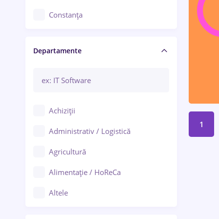
Constanța
Craiova
Departamente
Brașov
Bacău
Brăila
Achiziții
Galați (Galați)
1
Administrativ / Logistică
Oradea
Agricultură
Ploiești
Alimentație / HoReCa
Adjud
Altele
Aiud
Arhitectură / Design interior