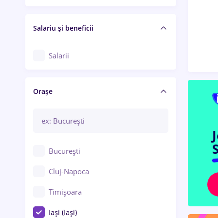
Salariu și beneficii
Salarii
Orașe
S
București
Cluj-Napoca
Timișoara
Iași (Iași)