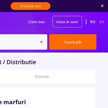
Creează cont
Cont nou
Intra in cont
RO
EN
Caută job
 / Distributie
Distanță
e marfuri