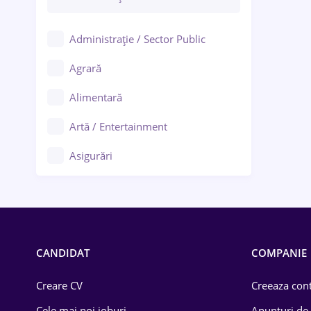
Administrație / Sector Public
Agrară
Alimentară
Artă / Entertainment
Asigurări
Bănci / Servicii financiare
Call-center / BPO
Chimică
CANDIDAT
COMPANIE
Comerț / Retail
Creare CV
Creeaza cont
Construcții
Cele mai noi joburi
Anunturi de