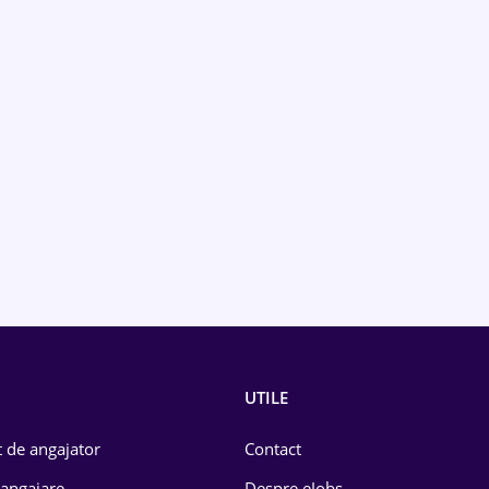
UTILE
 de angajator
Contact
 angajare
Despre eJobs