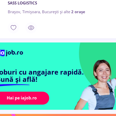
SASS LOGISTICS
Brașov, Timișoara, București
și alte
2 orașe
Joburi cu angajare rapidă.
ună și află!
Hai pe iajob.ro