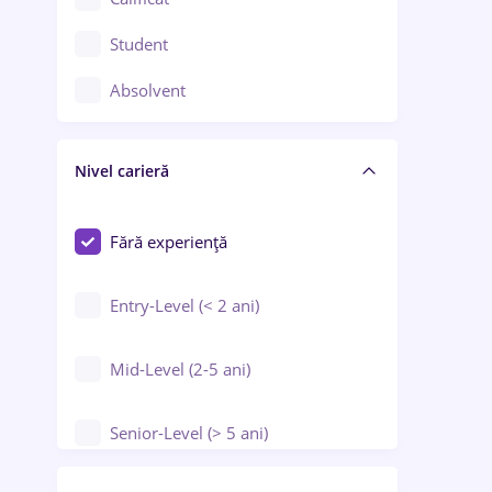
Construcții / Instalații
Student
Controlul calității
Absolvent
Crewing / Casino / Entertainment
Nivel carieră
Educație / Training / Arte
Farmacie
Fără experiență
Entry-Level (< 2 ani)
Mid-Level (2-5 ani)
Senior-Level (> 5 ani)