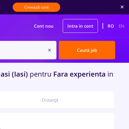
Creează cont
Cont nou
Intra in cont
RO
EN
Caută job
asi (Iasi)
pentru
Fara experienta
in
Distanță