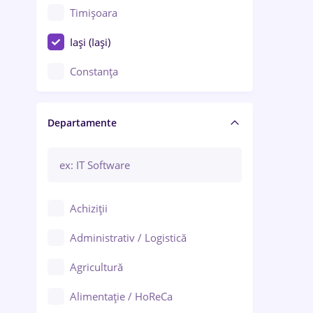
Timișoara
Iași (Iași)
Constanța
Craiova
Departamente
Brașov
Bacău
Brăila
Achiziții
Galați (Galați)
Administrativ / Logistică
Oradea
Agricultură
Ploiești
Alimentație / HoReCa
Adjud