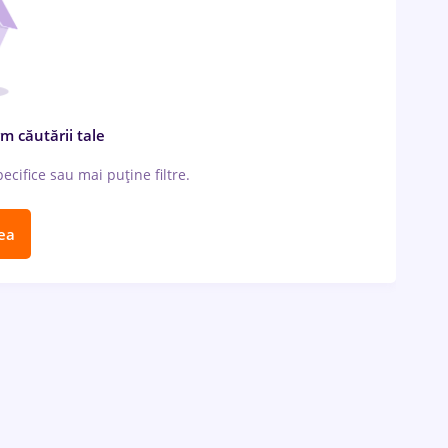
m căutării tale
cifice sau mai puține filtre.
ea