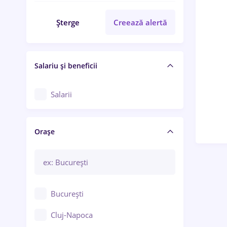
Șterge
Creează alertă
Salariu și beneficii
Salarii
Orașe
București
Cluj-Napoca