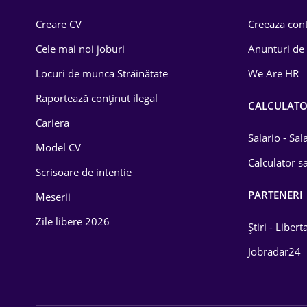
Comerț / Retail
Creare CV
Creeaza cont
Construcții
Cele mai noi joburi
Anunturi de
Drept
Locuri de munca Străinătate
We Are HR
Educație / Training
Raportează conținut ilegal
CALCULAT
Cariera
Energetică
Salario - Sa
Model CV
Farma
Calculator sa
Scrisoare de intentie
Imobiliară
PARTENERI
Meserii
IT / Telecom
Zile libere 2026
Știri - Libert
Lemn / PVC
Jobradar24
Mașini / Auto
Media / Internet