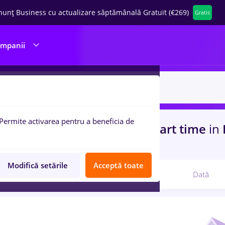
nunț Business cu actualizare săptămânală Gratuit (€269)
Gratis
ompanii
Permite activarea pentru a beneficia de
uri de munca
programator, Part time
in
I
ina / Sanatate
Modifică setările
Acceptă toate
Relevanță
Dată