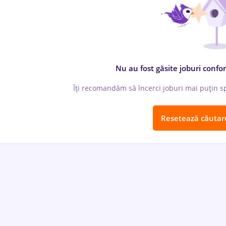
Nu au fost găsite joburi confor
Îți recomandăm să încerci joburi mai puțin spe
Resetează căutar