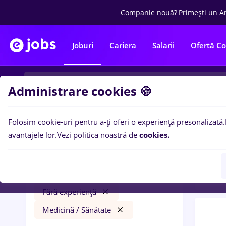
Companie nouă?
Primești un A
Joburi
Cariera
Salarii
Ofertă C
Administrare cookies 🍪
Folosim cookie-uri pentru a-ți oferi o experiență presonalizată.
0
loc
Filtre
avantajele lor.
Vezi politica noastră de
cookies.
Medic
programator
Iași (Iași)
Part time
Fără experiență
Medicină / Sănătate