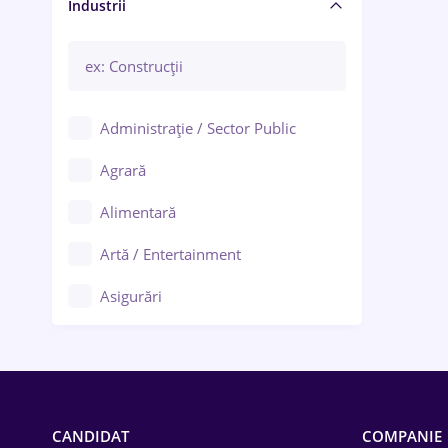
Manager / Executiv
Industrii
Administrație / Sector Public
Agrară
Alimentară
Artă / Entertainment
Asigurări
Bănci / Servicii financiare
Call-center / BPO
Chimică
CANDIDAT
COMPANIE