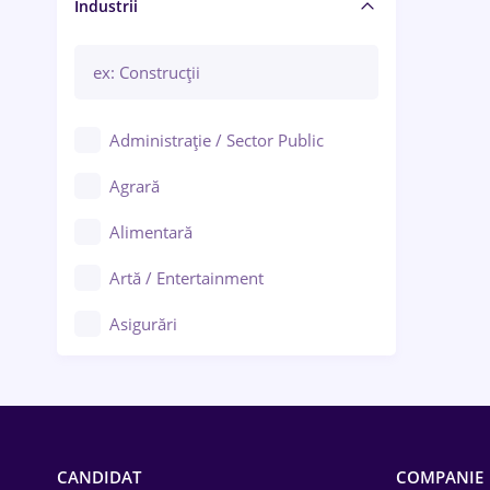
Manager / Executiv
Industrii
Administrație / Sector Public
Agrară
Alimentară
Artă / Entertainment
Asigurări
Bănci / Servicii financiare
Call-center / BPO
Chimică
CANDIDAT
COMPANIE