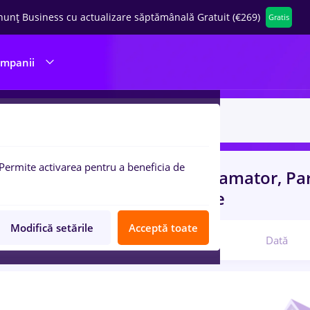
nunț Business cu actualizare săptămânală Gratuit (€269)
Gratis
ompanii
Permite activarea pentru a beneficia de
uri de munca
cu salarii programator, Pa
rienta
in
Medicina / Sanatate
Modifică setările
Acceptă toate
Relevanță
Dată