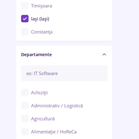
Timișoara
Iași (Iași)
Constanța
Craiova
Departamente
Brașov
Bacău
Brăila
Achiziții
Galați (Galați)
Administrativ / Logistică
Oradea
Agricultură
Ploiești
Alimentație / HoReCa
Adjud