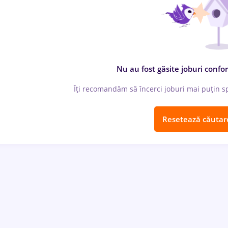
Nu au fost găsite joburi confor
Îți recomandăm să încerci joburi mai puțin spe
Resetează căutar