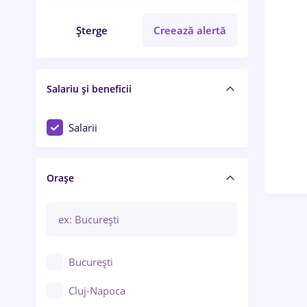
Șterge
Creează alertă
Salariu și beneficii
Salarii
Orașe
București
Cluj-Napoca