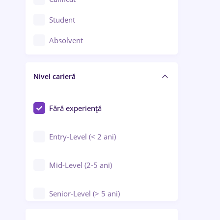
Construcții / Instalații
Student
Controlul calității
Absolvent
Crewing / Casino / Entertainment
Nivel carieră
Educație / Training / Arte
Farmacie
Fără experiență
Entry-Level (< 2 ani)
Mid-Level (2-5 ani)
Senior-Level (> 5 ani)