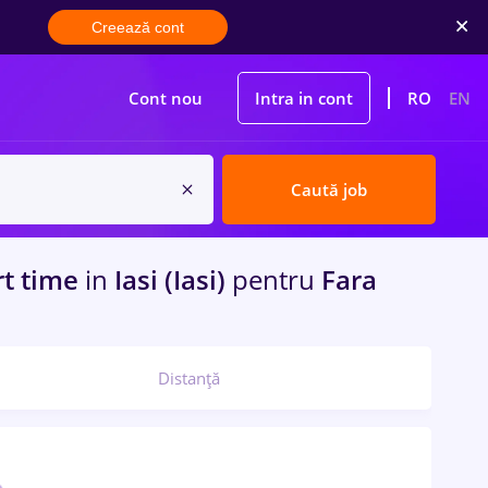
Creează cont
Cont nou
Intra in cont
RO
EN
Caută job
rt time
in
Iasi (Iasi)
pentru
Fara
Distanță