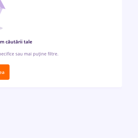
m căutării tale
cifice sau mai puține filtre.
ea