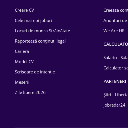
Comerț / Retail
Creare CV
Creeaza cont
Construcții
Cele mai noi joburi
Anunturi de
Drept
Locuri de munca Străinătate
We Are HR
Educație / Training
Raportează conținut ilegal
CALCULAT
Cariera
Energetică
Salario - Sa
Model CV
Farma
Calculator sa
Scrisoare de intentie
Imobiliară
PARTENERI
Meserii
IT / Telecom
Zile libere 2026
Știri - Libert
Lemn / PVC
Jobradar24
Mașini / Auto
Media / Internet