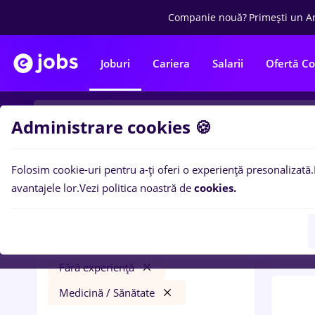
Companie nouă?
Primești un A
Joburi
Cariera
Salarii
Ofertă C
Administrare cookies 🍪
Folosim cookie-uri pentru a-ți oferi o experiență presonalizată.
0
loc
Filtre
avantajele lor.
Vezi politica noastră de
cookies.
expe
programator
Salarii
Iași (Iași)
Part time
Fără experiență
Medicină / Sănătate