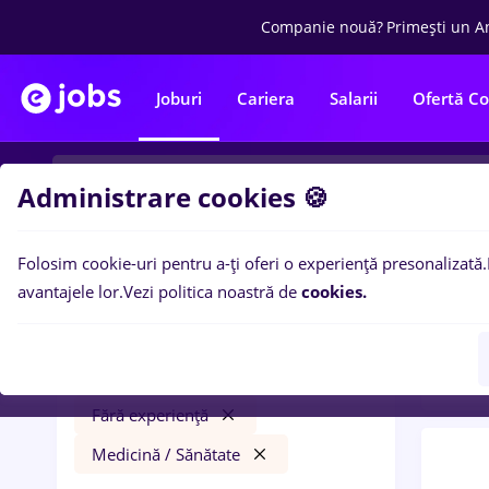
Companie nouă?
Primești un A
Joburi
Cariera
Salarii
Ofertă C
Administrare cookies 🍪
Folosim cookie-uri pentru a-ți oferi o experiență presonalizată.
0
loc
Filtre
avantajele lor.
Vezi politica noastră de
cookies.
Banci
Iași (Iași)
Bănci
Full time
Student
Fără experiență
Medicină / Sănătate