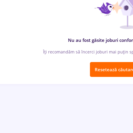
Nu au fost găsite joburi confor
Îți recomandăm să încerci joburi mai puțin spe
Resetează căutar