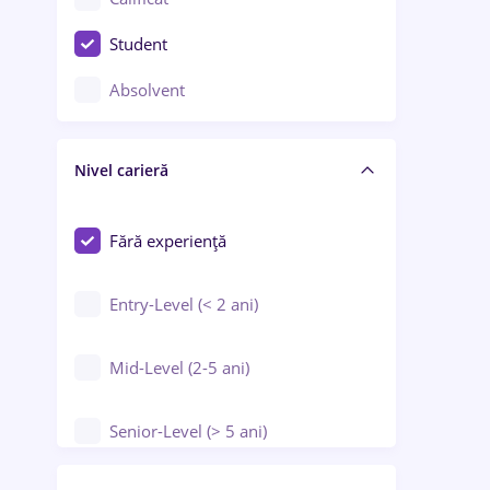
Construcții / Instalații
Student
Controlul calității
Absolvent
Crewing / Casino / Entertainment
Nivel carieră
Educație / Training / Arte
Farmacie
Fără experiență
Entry-Level (< 2 ani)
Mid-Level (2-5 ani)
Senior-Level (> 5 ani)