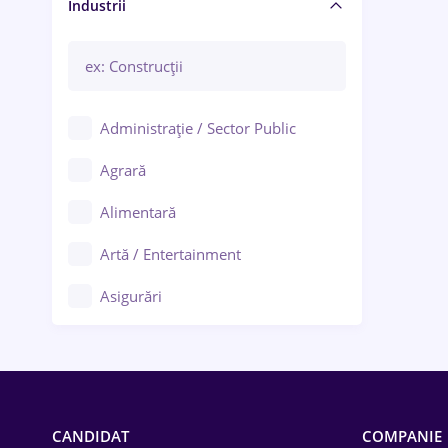
Manager / Executiv
Industrii
Administrație / Sector Public
Agrară
Alimentară
Artă / Entertainment
Asigurări
Bănci / Servicii financiare
Call-center / BPO
Chimică
CANDIDAT
COMPANIE