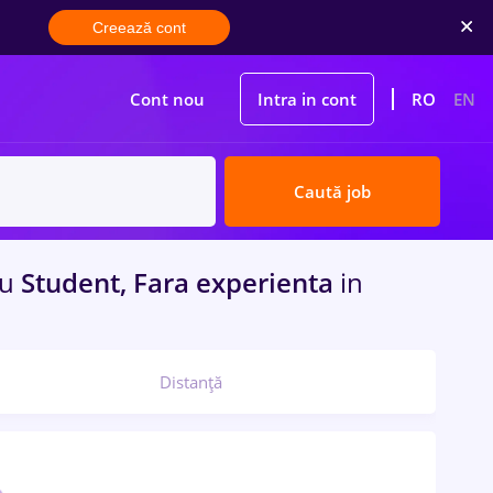
Creează cont
Cont nou
Intra in cont
RO
EN
Caută job
ru
Student, Fara experienta
in
Distanță