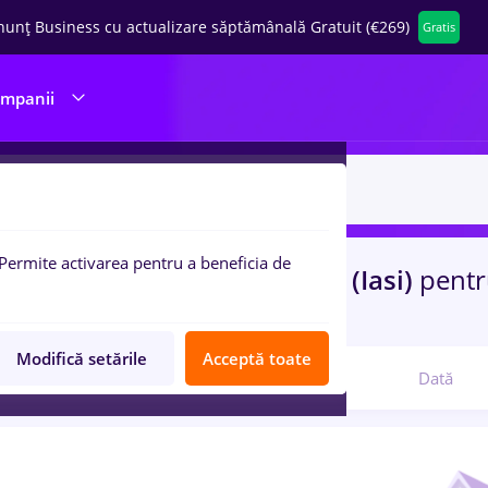
nunț Business cu actualizare săptămânală Gratuit (€269)
Gratis
ompanii
Permite activarea pentru a beneficia de
uri de munca
Full time
in
Iasi (Iasi)
pent
, Medicina / Sanatate
Modifică setările
Acceptă toate
Relevanță
Dată