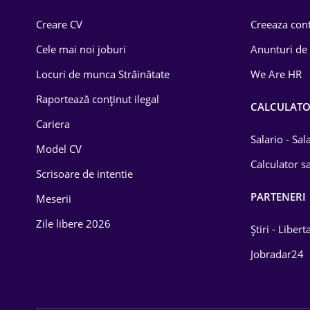
Comerț / Retail
Creare CV
Creeaza cont
Construcții
Cele mai noi joburi
Anunturi de
Drept
Locuri de munca Străinătate
We Are HR
Educație / Training
Raportează conținut ilegal
CALCULAT
Cariera
Energetică
Salario - Sa
Model CV
Farma
Calculator sa
Scrisoare de intentie
Imobiliară
PARTENERI
Meserii
IT / Telecom
Zile libere 2026
Știri - Libert
Lemn / PVC
Jobradar24
Mașini / Auto
Media / Internet