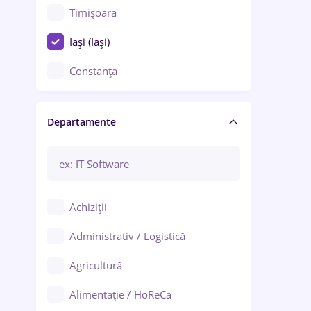
Timișoara
Iași (Iași)
Constanța
Craiova
Departamente
Brașov
Bacău
Brăila
Achiziții
Galați (Galați)
Administrativ / Logistică
Oradea
Agricultură
Ploiești
Alimentație / HoReCa
Adjud