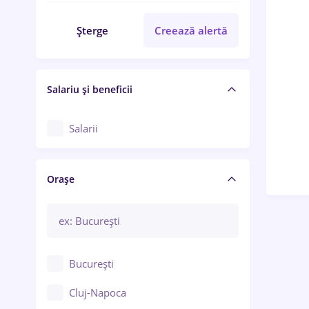
Șterge
Creează alertă
Salariu și beneficii
Salarii
Orașe
București
Cluj-Napoca