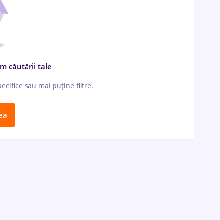
m căutării tale
cifice sau mai puține filtre.
ea