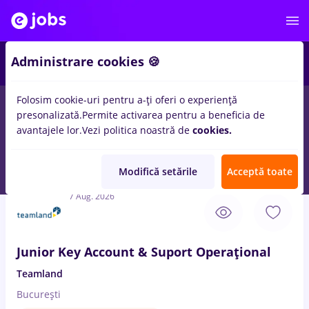
3
Administrare cookies 🍪
Folosim cookie-uri pentru a-ți oferi o experiență
presonalizată.
Permite activarea pentru a beneficia de
Salarii
Remote (de acasă)
București
Cluj-Napoc
avantajele lor.
Vezi politica noastră de
cookies.
858
locuri de munca
back office operator, Full time
pentru
Student
Modifică setările
Acceptă toate
7 Aug. 2026
Junior Key Account & Suport Operațional
Teamland
București