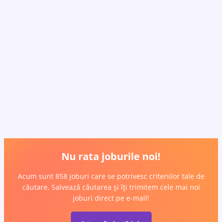
Nu rata joburile noi!
Acum sunt 858 joburi care se potrivesc criteriilor tale de
căutare. Salvează căutarea și îți trimitem cele mai noi
joburi direct pe e-mail!