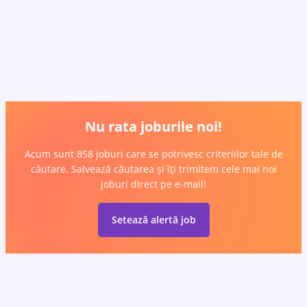
Nu rata joburile noi!
Acum sunt 858 joburi care se potrivesc criteriilor tale de
căutare. Salvează căutarea și îți trimitem cele mai noi
joburi direct pe e-mail!
Setează alertă job