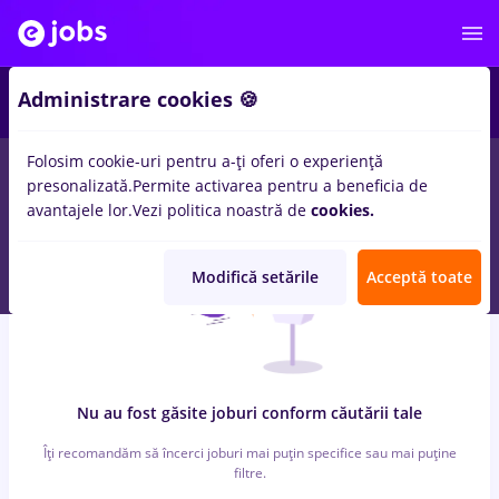
1
Administrare cookies 🍪
Folosim cookie-uri pentru a-ți oferi o experiență
0
locuri de munca
ea
presonalizată.
Permite activarea pentru a beneficia de
avantajele lor.
Vezi politica noastră de
cookies.
Modifică setările
Acceptă toate
Nu au fost găsite joburi conform căutării tale
Îți recomandăm să încerci joburi mai puțin specifice sau mai puține
filtre.