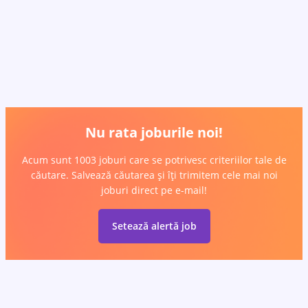
Nu rata joburile noi!
Acum sunt 1003 joburi care se potrivesc criteriilor tale de
căutare. Salvează căutarea și îți trimitem cele mai noi
joburi direct pe e-mail!
Setează alertă job