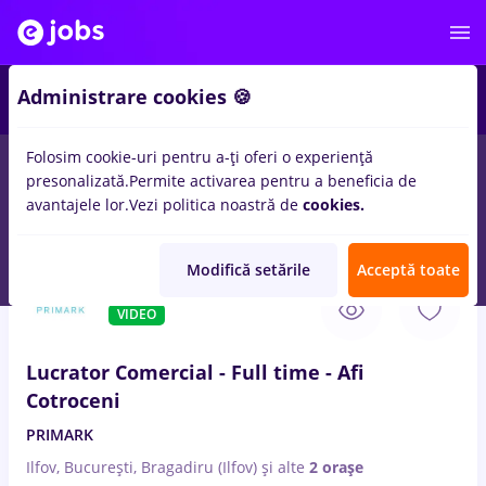
1
Administrare cookies 🍪
Folosim cookie-uri pentru a-ți oferi o experiență
presonalizată.
Permite activarea pentru a beneficia de
Salarii
Remote (de acasă)
București
Cluj-Napoc
avantajele lor.
Vezi politica noastră de
cookies.
1003
locuri de munca
comercial
Modifică setările
Acceptă toate
6 Aug. 2026
VIDEO
Lucrator Comercial - Full time - Afi
Cotroceni
PRIMARK
Ilfov, București, Bragadiru (Ilfov)
și alte
2 orașe