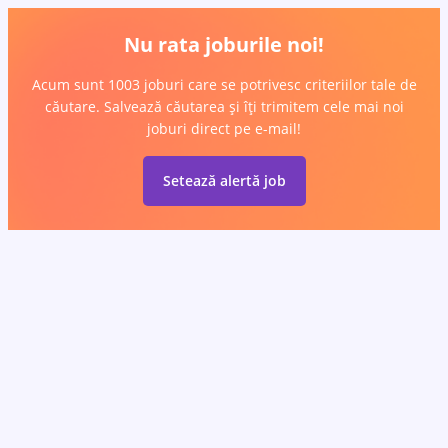
Nu rata joburile noi!
Acum sunt 1003 joburi care se potrivesc criteriilor tale de
căutare. Salvează căutarea și îți trimitem cele mai noi
joburi direct pe e-mail!
Setează alertă job