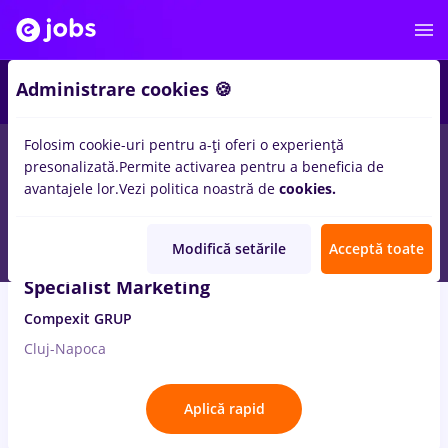
3
Administrare cookies 🍪
Folosim cookie-uri pentru a-ți oferi o experiență
4
locuri de munca
online
in
Cluj-Napoca
in
Marketing
presonalizată.
Permite activarea pentru a beneficia de
avantajele lor.
Vezi politica noastră de
cookies.
4 Aug. 2026
Modifică setările
Acceptă toate
Specialist Marketing
Compexit GRUP
Cluj-Napoca
Aplică rapid