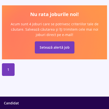
Nu rata joburile noi!
Acum sunt 4 joburi care se potrivesc criteriilor tale de
căutare. Salvează căutarea și îți trimitem cele mai noi
joburi direct pe e-mail!
Setează alertă job
1
Candidat