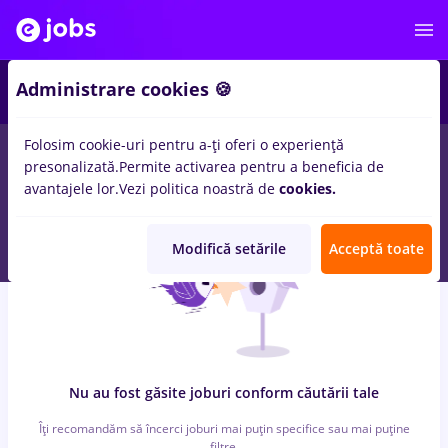
5
Administrare cookies 🍪
Folosim cookie-uri pentru a-ți oferi o experiență
0
locuri de munca
credit europe bank, Part time
in
Cluj-Napoca
presonalizată.
Permite activarea pentru a beneficia de
pentru
Student
in
Banci
avantajele lor.
Vezi politica noastră de
cookies.
Modifică setările
Acceptă toate
Nu au fost găsite joburi conform căutării tale
Îți recomandăm să încerci joburi mai puțin specifice sau mai puține
filtre.