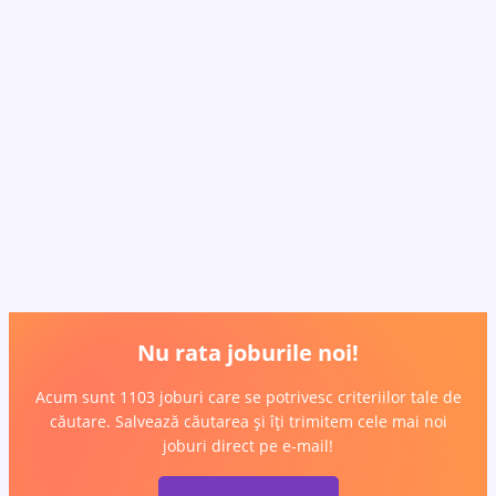
Nu rata joburile noi!
Acum sunt 1103 joburi care se potrivesc criteriilor tale de
căutare. Salvează căutarea și îți trimitem cele mai noi
joburi direct pe e-mail!