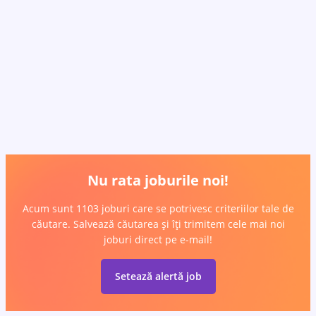
Nu rata joburile noi!
Acum sunt 1103 joburi care se potrivesc criteriilor tale de
căutare. Salvează căutarea și îți trimitem cele mai noi
joburi direct pe e-mail!
Setează alertă job