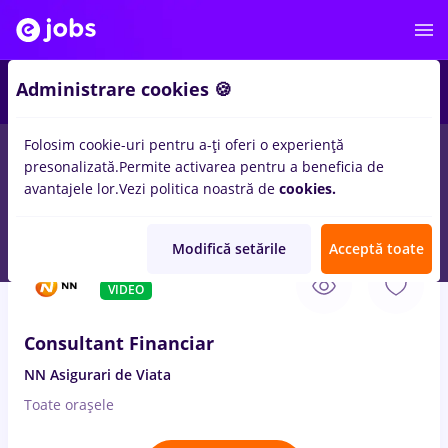
1
Administrare cookies 🍪
Folosim cookie-uri pentru a-ți oferi o experiență
presonalizată.
Permite activarea pentru a beneficia de
Salarii
Remote (de acasă)
București
Cluj-Napoc
avantajele lor.
Vezi politica noastră de
cookies.
1103
locuri de munca
Modifică setările
Acceptă toate
7 Aug. 2026
VIDEO
Consultant Financiar
NN Asigurari de Viata
Toate oraşele