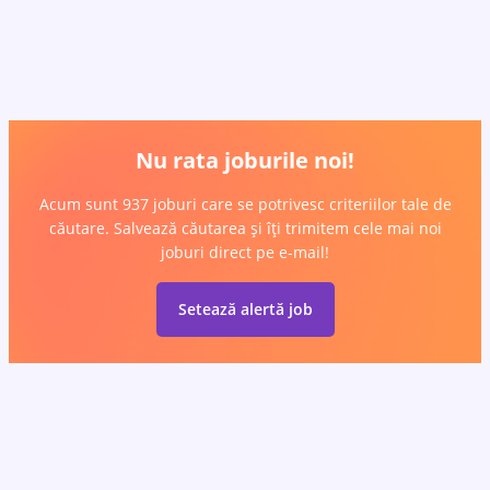
Nu rata joburile noi!
Acum sunt 937 joburi care se potrivesc criteriilor tale de
căutare. Salvează căutarea și îți trimitem cele mai noi
joburi direct pe e-mail!
Setează alertă job