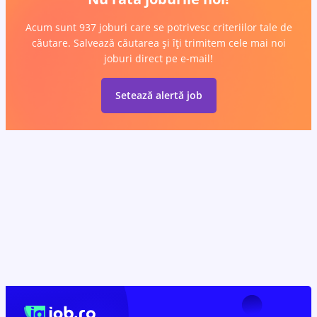
Acum sunt 937 joburi care se potrivesc criteriilor tale de
căutare. Salvează căutarea și îți trimitem cele mai noi
joburi direct pe e-mail!
Setează alertă job