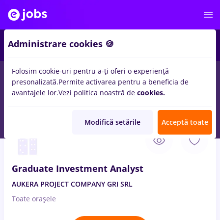
1
Administrare cookies 🍪
Folosim cookie-uri pentru a-ți oferi o experiență
presonalizată.
Permite activarea pentru a beneficia de
Salarii
Full time
Part time
Fără experiență
avantajele lor.
Vezi politica noastră de
cookies.
937
locuri de munca
in
Buftea
- Pagina 2
Modifică setările
Acceptă toate
7 Aug. 2026
Graduate Investment Analyst
AUKERA PROJECT COMPANY GRI SRL
Toate oraşele