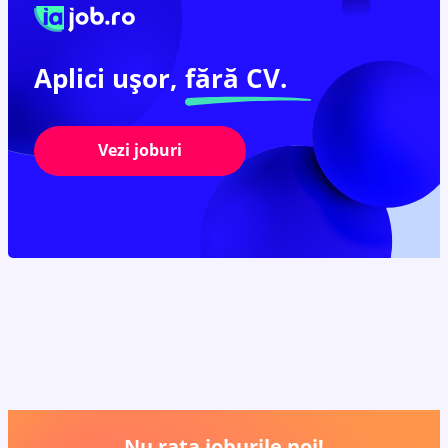
Aplici ușor,
fără CV.
Vezi joburi
Nu rata joburile noi!