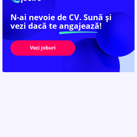
N-ai nevoie de CV. Sună și
vezi dacă te
angajează!
Vezi joburi