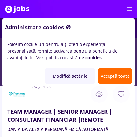
3
Administrare cookies 🍪
Folosim cookie-uri pentru a-ți oferi o experiență
presonalizată.
Permite activarea pentru a beneficia de
Salarii
Full time
Part time
Student
Transpo
avantajele lor.
Vezi politica noastră de
cookies.
15
locuri de munca
analist credite
in
Bucuresti
pentru
Fara
experienta
Modifică setările
Acceptă toate
6 Aug. 2026
TEAM MANAGER | SENIOR MANAGER |
CONSULTANT FINANCIAR |REMOTE
DAN AIDA-ALEXIA PERSOANĂ FIZICĂ AUTORIZATĂ