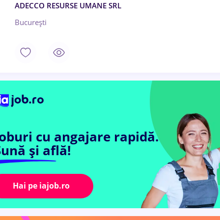
ADECCO RESURSE UMANE SRL
București
Joburi cu angajare rapidă.
ună și află!
Hai pe iajob.ro