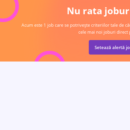
Nu rata joburi
Acum este 1 job care se potrivește criteriilor tale de că
cele mai noi joburi direct 
Setează alertă j