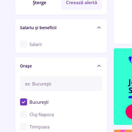
Șterge
Creează alertă
Salariu și beneficii
Salarii
Orașe
S
București
Cluj-Napoca
Timișoara