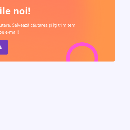
le noi!
utare. Salvează căutarea și îți trimitem
pe e-mail!
ob