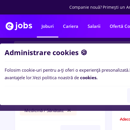
Companie nouă?
Primești un A
Joburi
Cariera
Salarii
Ofertă C
Administrare cookies 🍪
Folosim cookie-uri pentru a-ți oferi o experiență presonalizată.
1
loc
Filtre
avantajele lor.
Vezi politica noastră de
cookies.
resurs umane
București
Medicină / Sănătate