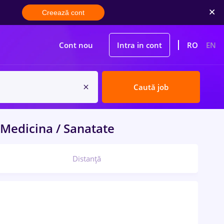
Creează cont
Cont nou
Intra in cont
RO
EN
Caută job
Medicina / Sanatate
Distanță