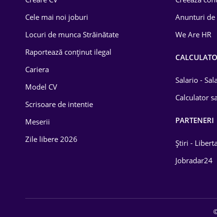
Construcții
Cele mai noi joburi
Anunturi de
Drept
Locuri de munca Străinătate
We Are HR
Educație / Training
Raportează conținut ilegal
CALCULAT
Cariera
Energetică
Salario - Sa
Model CV
Farma
Calculator sa
Scrisoare de intentie
Imobiliară
PARTENERI
Meserii
IT / Telecom
Zile libere 2026
Știri - Libert
Lemn / PVC
Jobradar24
Mașini / Auto
Media / Internet
©
Medicină / Sănătate