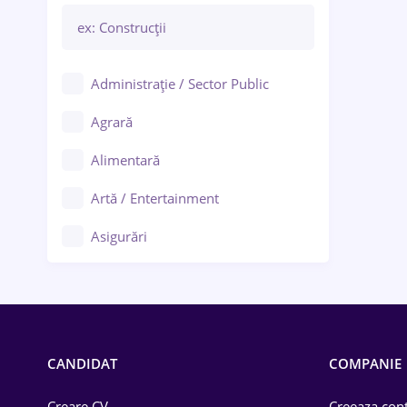
Administrație / Sector Public
Agrară
Alimentară
Artă / Entertainment
Asigurări
Bănci / Servicii financiare
Call-center / BPO
Chimică
CANDIDAT
COMPANIE
Comerț / Retail
Creare CV
Creeaza cont