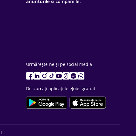
anunturile si companiile.
Urmărește-ne și pe social media
Descărcați aplicațiile eJobs gratuit
RL