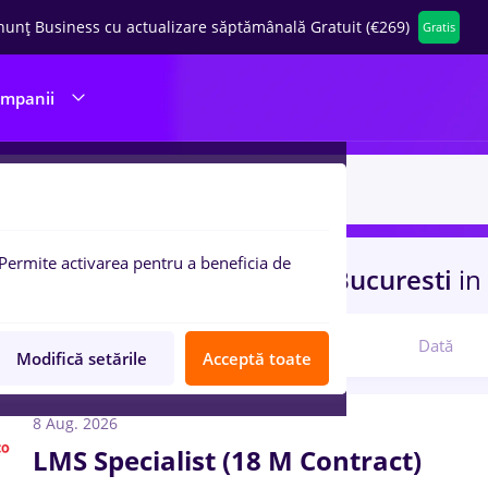
nunț Business cu actualizare săptămânală Gratuit (€269)
Gratis
ompanii
Permite activarea pentru a beneficia de
 de munca
resurs umane
in
Bucuresti
in
Relevanță
Dată
Modifică setările
Acceptă toate
8 Aug. 2026
LMS Specialist (18 M Contract)