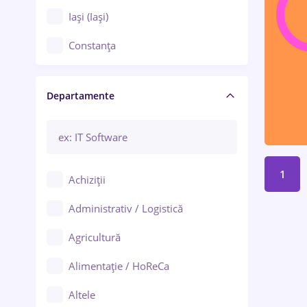
Iași (Iași)
Constanța
Craiova
Departamente
Brașov
Bacău
Brăila
1
Achiziții
Galați (Galați)
Administrativ / Logistică
Oradea
Agricultură
Ploiești
Alimentație / HoReCa
Adjud
Altele
Aiud