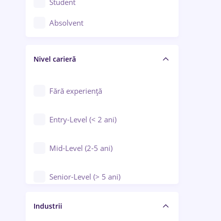
Student
Controlul calității
Absolvent
Crewing / Casino / Entertainment
Nivel carieră
Educație / Training / Arte
Farmacie
Fără experiență
Entry-Level (< 2 ani)
Mid-Level (2-5 ani)
Senior-Level (> 5 ani)
Manager / Executiv
Industrii